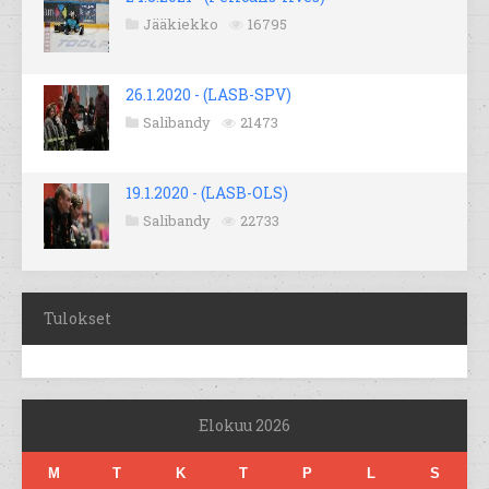
Jääkiekko
16795
26.1.2020 - (LASB-SPV)
Salibandy
21473
19.1.2020 - (LASB-OLS)
Salibandy
22733
Tulokset
Elokuu 2026
M
T
K
T
P
L
S