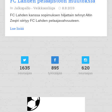
FC Lahden pelaajistoon muutoksia
Jalkapallo -
Veikkausliiga
8.8.2019
FC Lahden kanssa sopimuksen hiljattain tehnyt Altin
Zeqiri siirtyy FC Lahden pelaajavahvuuteen.
Lue lisää
1635
895
620
seuraajaa
tykkääjää
seuraajaa