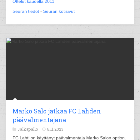
Ottelut kaudella 2011
Seuran tiedot
-
Seuran kotisivut
Marko Salo jatkaa FC Lahden
päävalmentajana
Jalkapallo
6.11.2023
FC Lahti on käyttänyt päävalmentaja Marko Salon option.