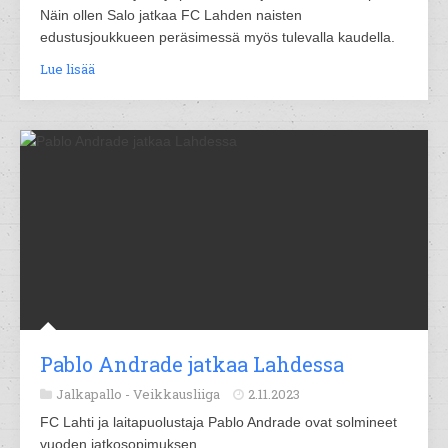
Näin ollen Salo jatkaa FC Lahden naisten
edustusjoukkueen peräsimessä myös tulevalla kaudella.
Lue lisää
Pablo Andrade jatkaa Lahdessa
Jalkapallo -
Veikkausliiga
2.11.2023
FC Lahti ja laitapuolustaja Pablo Andrade ovat solmineet
vuoden jatkosopimuksen.