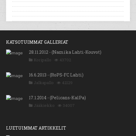
KATSOTUIMMAT GALLERIAT
28.11.2012 - (Namika Lahti-Kouvot)
Koripallo
43702
16.6.2013 - (RoPS-FC Lahti)
Jalkapallo
42129
17.1.2014 - (Pelicans-KalPa)
Jääkiekko
34007
LUETUIMMAT ARTIKKELIT