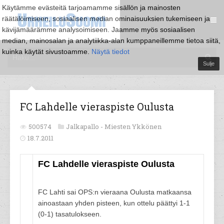
Käytämme evästeitä tarjoamamme sisällön ja mainosten
räätälöimiseen, sosiaalisen median ominaisuuksien tukemiseen ja
kävijämäärämme analysoimiseen. Jaamme myös sosiaalisen
median, mainosalan ja analytiikka-alan kumppaneillemme tietoa siitä,
kuinka käytät sivustoamme.
Näytä tiedot
Sulje
FC Lahdelle vieraspiste Oulusta
500574
Jalkapallo -
Miesten Ykkönen
18.7.2011
FC Lahdelle vieraspiste Oulusta
FC Lahti sai OPS:n vieraana Oulusta matkaansa
ainoastaan yhden pisteen, kun ottelu päättyi 1-1
(0-1) tasatulokseen.