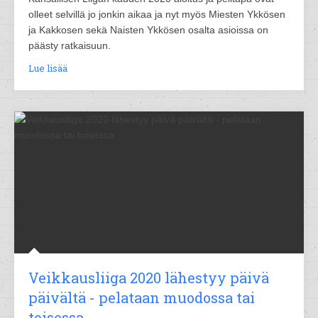
olleet selvillä jo jonkin aikaa ja nyt myös Miesten Ykkösen
ja Kakkosen sekä Naisten Ykkösen osalta asioissa on
päästy ratkaisuun.
Lue lisää
Veikkausliiga 2020 lähestyy päivä
päivältä - pelataan muodossa tai
toisessa