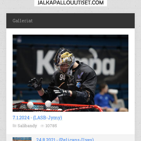
Galleriat
7.1.2024 - (LASB-Jymy)
Salibandy
10785
24.8.2021 - (Pelicans-Ilves)