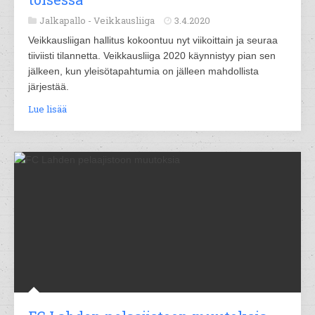
Jalkapallo -
Veikkausliiga
3.4.2020
Veikkausliigan hallitus kokoontuu nyt viikoittain ja seuraa
tiiviisti tilannetta. Veikkausliiga 2020 käynnistyy pian sen
jälkeen, kun yleisötapahtumia on jälleen mahdollista
järjestää.
Lue lisää