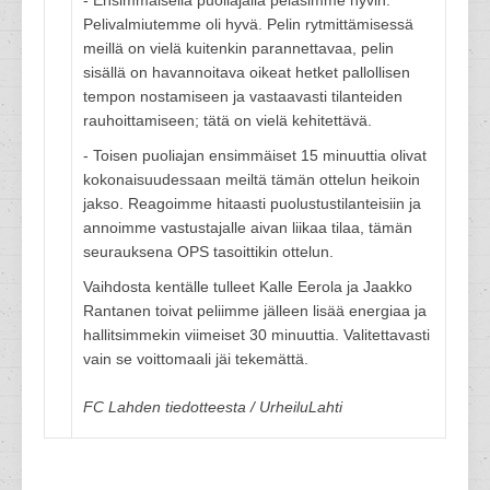
- Ensimmäisellä puoliajalla pelasimme hyvin.
Pelivalmiutemme oli hyvä. Pelin rytmittämisessä
meillä on vielä kuitenkin parannettavaa, pelin
sisällä on havannoitava oikeat hetket pallollisen
tempon nostamiseen ja vastaavasti tilanteiden
rauhoittamiseen; tätä on vielä kehitettävä.
- Toisen puoliajan ensimmäiset 15 minuuttia olivat
kokonaisuudessaan meiltä tämän ottelun heikoin
jakso. Reagoimme hitaasti puolustustilanteisiin ja
annoimme vastustajalle aivan liikaa tilaa, tämän
seurauksena OPS tasoittikin ottelun.
Vaihdosta kentälle tulleet Kalle Eerola ja Jaakko
Rantanen toivat peliimme jälleen lisää energiaa ja
hallitsimmekin viimeiset 30 minuuttia. Valitettavasti
vain se voittomaali jäi tekemättä.
FC Lahden tiedotteesta / UrheiluLahti