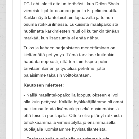
FC Lahti aloitti ottelun terävästi, kun Drilon Shala
viimeisteli johto-osuman jo pelin 5. peliminuutilla.
Kaikki näytti lahtelaisittain lupaavalta ja toinen
osuma roikkui ilmassa. Lukuisista maalipaikoista
huolimatta kärkimiesten ruuti oli kuitenkin tänään
märkää, kun lisäosumia ei enää nähty.
Tulos ja kahden sarjapisteen menettäminen on
kieltämättä pettymys. Tämä tarvitsee kuitenkin
haudata nopeasti, sillä torstain Espoo peliin
tarvitaan iloinen ja työteliäs peli-ilme, jotta
palaisimme takaisin voittokantaan.
Kautosen mietteet:
- Näillä maalintekopaikoilla lopputulokseen ei voi
olla kuin pettynyt. Kaikilla hyökkääjillämme oli omat
paikkansa tehdä lisämaaleja sekä ensimmäisellä
että toisella puoliajalla. Ottelu olisi pitänyt ratkaista
tehokkaammalla viimeistelyllä jo ensimmäisellä
puoliajalla luomistamme hyvistä tilanteista.