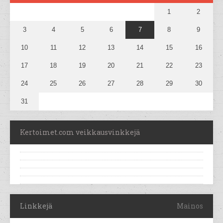
1
2
3
4
5
6
7
8
9
10
11
12
13
14
15
16
17
18
19
20
21
22
23
24
25
26
27
28
29
30
31
Kertoimet.com veikkausvinkkejä
Linkkejä
Mainos