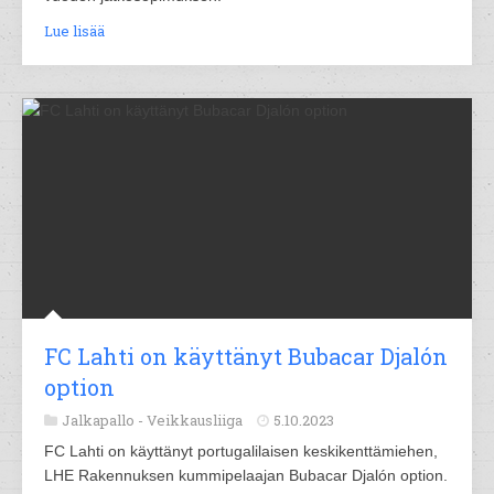
Lue lisää
FC Lahti on käyttänyt Bubacar Djalón
option
Jalkapallo -
Veikkausliiga
5.10.2023
FC Lahti on käyttänyt portugalilaisen keskikenttämiehen,
LHE Rakennuksen kummipelaajan Bubacar Djalón option.