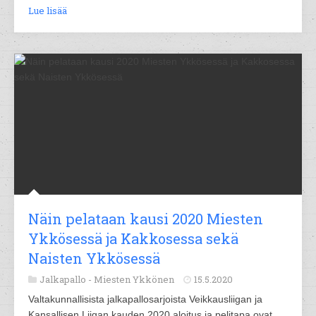
Lue lisää
Näin pelataan kausi 2020 Miesten
Ykkösessä ja Kakkosessa sekä
Naisten Ykkösessä
Jalkapallo -
Miesten Ykkönen
15.5.2020
Valtakunnallisista jalkapallosarjoista Veikkausliigan ja
Kansallisen Liigan kauden 2020 aloitus ja pelitapa ovat