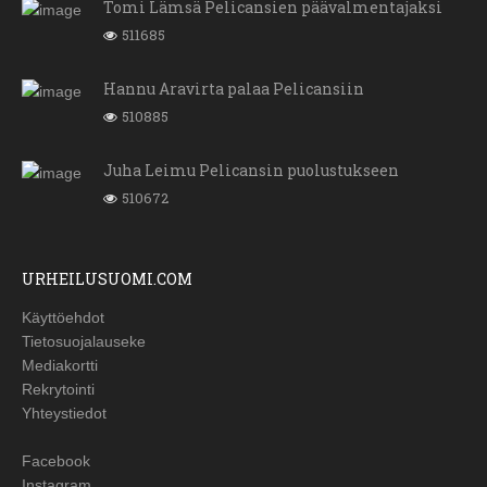
Tomi Lämsä Pelicansien päävalmentajaksi
511685
Hannu Aravirta palaa Pelicansiin
510885
Juha Leimu Pelicansin puolustukseen
510672
URHEILUSUOMI.COM
Käyttöehdot
Tietosuojalauseke
Mediakortti
Rekrytointi
Yhteystiedot
Facebook
Instagram