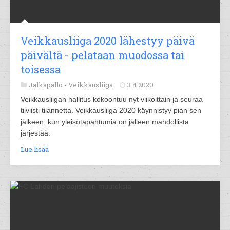
Veikkausliiga 2020 lähestyy päivä
päivältä - pelataan muodossa tai
toisessa
Jalkapallo -
Veikkausliiga
3.4.2020
Veikkausliigan hallitus kokoontuu nyt viikoittain ja seuraa
tiiviisti tilannetta. Veikkausliiga 2020 käynnistyy pian sen
jälkeen, kun yleisötapahtumia on jälleen mahdollista
järjestää.
Lue lisää