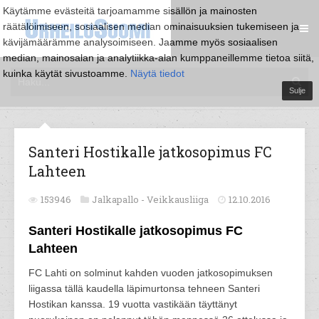
Käytämme evästeitä tarjoamamme sisällön ja mainosten
räätälöimiseen, sosiaalisen median ominaisuuksien tukemiseen ja
kävijämäärämme analysoimiseen. Jaamme myös sosiaalisen
median, mainosalan ja analytiikka-alan kumppaneillemme tietoa siitä,
kuinka käytät sivustoamme.
Näytä tiedot
Sulje
Santeri Hostikalle jatkosopimus FC
Lahteen
153946
Jalkapallo -
Veikkausliiga
12.10.2016
Santeri Hostikalle jatkosopimus FC
Lahteen
FC Lahti on solminut kahden vuoden jatkosopimuksen
liigassa tällä kaudella läpimurtonsa tehneen Santeri
Hostikan kanssa. 19 vuotta vastikään täyttänyt