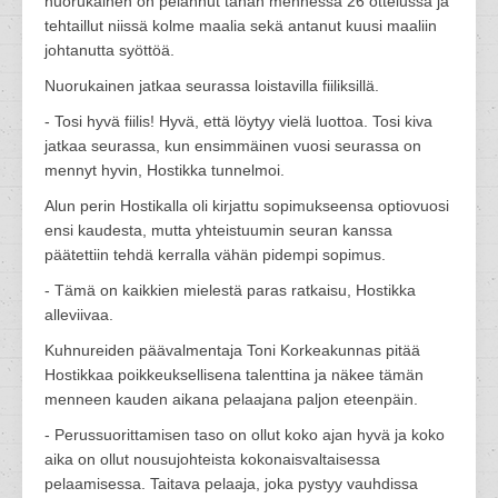
nuorukainen on pelannut tähän mennessä 26 ottelussa ja
tehtaillut niissä kolme maalia sekä antanut kuusi maaliin
johtanutta syöttöä.
Nuorukainen jatkaa seurassa loistavilla fiiliksillä.
- Tosi hyvä fiilis! Hyvä, että löytyy vielä luottoa. Tosi kiva
jatkaa seurassa, kun ensimmäinen vuosi seurassa on
mennyt hyvin, Hostikka tunnelmoi.
Alun perin Hostikalla oli kirjattu sopimukseensa optiovuosi
ensi kaudesta, mutta yhteistuumin seuran kanssa
päätettiin tehdä kerralla vähän pidempi sopimus.
- Tämä on kaikkien mielestä paras ratkaisu, Hostikka
alleviivaa.
Kuhnureiden päävalmentaja Toni Korkeakunnas pitää
Hostikkaa poikkeuksellisena talenttina ja näkee tämän
menneen kauden aikana pelaajana paljon eteenpäin.
- Perussuorittamisen taso on ollut koko ajan hyvä ja koko
aika on ollut nousujohteista kokonaisvaltaisessa
pelaamisessa. Taitava pelaaja, joka pystyy vauhdissa