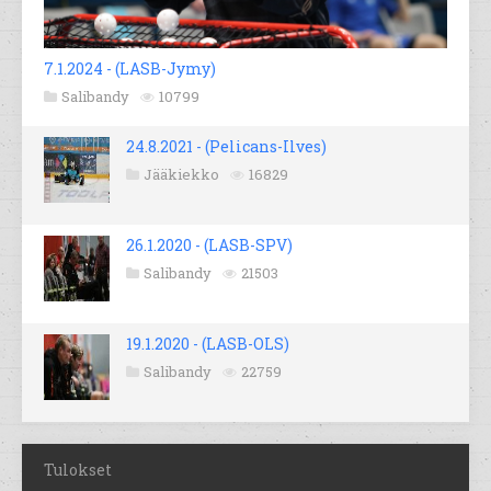
7.1.2024 - (LASB-Jymy)
Salibandy
10799
24.8.2021 - (Pelicans-Ilves)
Jääkiekko
16829
26.1.2020 - (LASB-SPV)
Salibandy
21503
19.1.2020 - (LASB-OLS)
Salibandy
22759
Tulokset