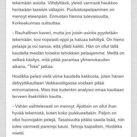
tekemään asioita. Viihdyttävä, yleisö varmasti haukkoo
henkeään tasaisin väliajoin. Puolustuspelaaminen on
mennyt eteenpäin. Ennustan hienoa tulevaisuutta,
Korkeakunnas suitsuttaa.
- Rauhallinen kaveri, mutta jos jotain asioita pyydetään
tekemään, tosi nopeasti oppii ja haluaa kehittyä. On hieno
pelaaja ja voi sanoa, että yllätti kaikki. Hän on ollut tällä
kaudella meidän toiseksi tehokkain pelaajamme. Meillä on
selkeä käsitys, mitä pitää parantaa ylimenokauden
aikana, "Toke" jatkaa.
Hostikka pelasi vielä viime kaudella kakkosta, joten hänen
debyyttikauttaan Veikkausliigassa voidaan pitää
erinomaisena. Mies itse kuitenkin analysoi omaa kauttaan
terveen itsekritiikin kautta.
- Vähän vaihtelevasti on mennyt. Ajoittain on ollut ihan
hyvää tekemistä, kuten koko joukkueeltakin. Paljon on
ollut huonojakin pelejä. Tasaisuutta pitäisi saada lisää, niin
tulee varmasti parempi kausi. Tehoja kaipailisin, Hostikka
miettii.