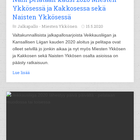
Ykkösessä ja Kakkosessa sekä
Naisten Ykkösessä
Jalkapallo -
Miesten Ykkönen
15.5.2020
Valtakunnallisista jalkapallosarjoista Veikkausliigan ja
Kansallisen Liigan kauden 2020 aloitus ja pelitapa ovat
olleet selvillä jo jonkin aikaa ja nyt myös Miesten Ykkösen
ja Kakkosen sekä Naisten Ykkösen osalta asioissa on
päästy ratkaisuun.
Lue lisää