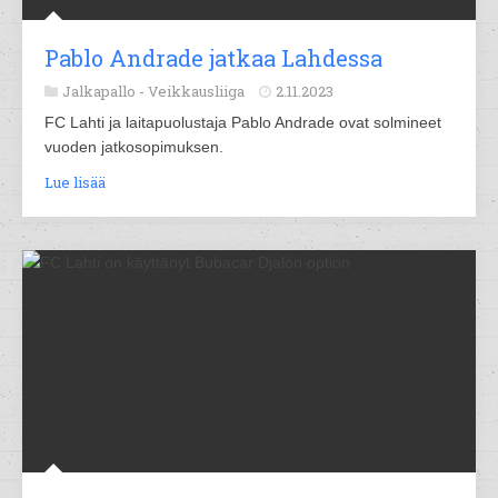
Pablo Andrade jatkaa Lahdessa
Jalkapallo -
Veikkausliiga
2.11.2023
FC Lahti ja laitapuolustaja Pablo Andrade ovat solmineet
vuoden jatkosopimuksen.
Lue lisää