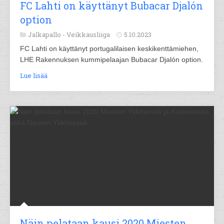
FC Lahti on käyttänyt Bubacar Djalón
option
Jalkapallo -
Veikkausliiga
5.10.2023
FC Lahti on käyttänyt portugalilaisen keskikenttämiehen,
LHE Rakennuksen kummipelaajan Bubacar Djalón option.
Lue lisää
Näin pelataan kausi 2020 Miesten