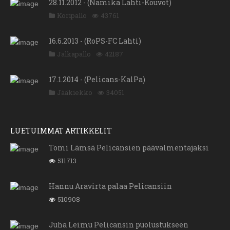
28.11.2012 - (Namika Lahti-Kouvot)
Koripallo
43761
16.6.2013 - (RoPS-FC Lahti)
Jalkapallo
42187
17.1.2014 - (Pelicans-KalPa)
Jääkiekko
34051
LUETUIMMAT ARTIKKELIT
Tomi Lämsä Pelicansien päävalmentajaksi
511713
Hannu Aravirta palaa Pelicansiin
510908
Juha Leimu Pelicansin puolustukseen