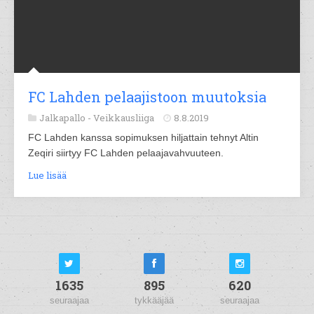
FC Lahden pelaajistoon muutoksia
Jalkapallo -
Veikkausliiga
8.8.2019
FC Lahden kanssa sopimuksen hiljattain tehnyt Altin
Zeqiri siirtyy FC Lahden pelaajavahvuuteen.
Lue lisää
1635
895
620
seuraajaa
tykkääjää
seuraajaa