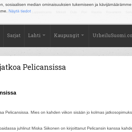
en, sosiaalisen median ominaisuuksien tukemiseen ja kävijämäärämme
amme.
Näytä tiedot
la
Kuopio
Lahti
Lappeenranta
Mikkeli
Oulu
Pori
Rauma
Rovaniemi
Sein
Sarjat
Lahti
Kaupungit
UrheiluSuomi.c
atkoa Pelicansissa
ansissa
aa Pelicansissa. Mies on kahden viikon sisään jo kolmas jatkosopimuk
idassa juhlinut Miska Siikonen on kirjoittanut Pelicansin kanssa kahd