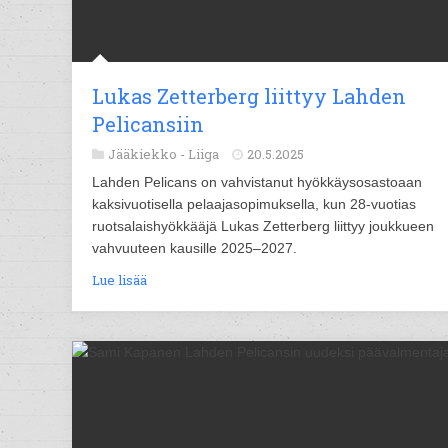
Lukas Zetterberg liittyy Lahden
Pelicansiin
Jääkiekko -
Liiga
20.5.2025
Lahden Pelicans on vahvistanut hyökkäysosastoaan
kaksivuotisella pelaajasopimuksella, kun 28-vuotias
ruotsalaishyökkääjä Lukas Zetterberg liittyy joukkueen
vahvuuteen kausille 2025–2027.
Lue lisää