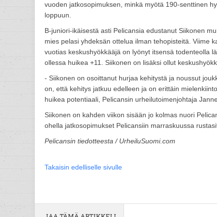
vuoden jatkosopimuksen, minkä myötä 190-senttinen hyö
loppuun.
B-juniori-ikäisestä asti Pelicansia edustanut Siikonen mu
mies pelasi yhdeksän ottelua ilman tehopisteitä. Viime ka
vuotias keskushyökkääjä on lyönyt itsensä todenteolla lä
ollessa huikea +11. Siikonen on lisäksi ollut keskushyökkä
- Siikonen on osoittanut hurjaa kehitystä ja noussut jouk
on, että kehitys jatkuu edelleen ja on erittäin mielenkiint
huikea potentiaali, Pelicansin urheilutoimenjohtaja Ja
Siikonen on kahden viikon sisään jo kolmas nuori Pelican
ohella jatkosopimukset Pelicansiin marraskuussa rustasi
Pelicansin tiedotteesta / UrheiluSuomi.com
Takaisin edelliselle sivulle
JAA TÄMÄ ARTIKKELI