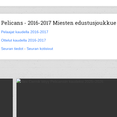
Pelicans - 2016-2017 Miesten edustusjoukkue
Pelaajat kaudella 2016-2017
Ottelut kaudella 2016-2017
Seuran tiedot
-
Seuran kotisivut