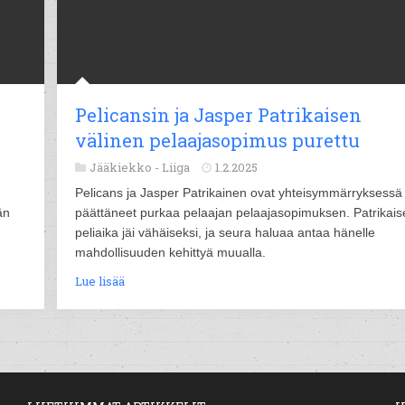
Pelicansin ja Jasper Patrikaisen
välinen pelaajasopimus purettu
Jääkiekko -
Liiga
1.2.2025
Pelicans ja Jasper Patrikainen ovat yhteisymmärryksessä
än
päättäneet purkaa pelaajan pelaajasopimuksen. Patrikais
peliaika jäi vähäiseksi, ja seura haluaa antaa hänelle
mahdollisuuden kehittyä muualla.
Lue lisää