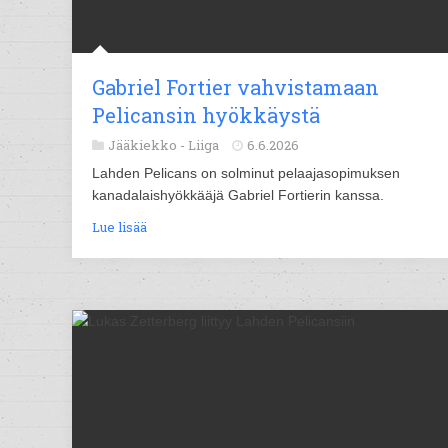
Gabriel Fortier vahvistamaan
Pelicansin hyökkäystä
Jääkiekko -
Liiga
6.6.2026
Lahden Pelicans on solminut pelaajasopimuksen
kanadalaishyökkääjä Gabriel Fortierin kanssa.
Lue lisää