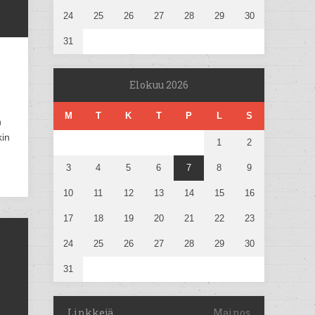
24
25
26
27
28
29
30
31
Elokuu 2026
M
T
K
T
P
L
S
n
kin
1
2
3
4
5
6
7
8
9
10
11
12
13
14
15
16
17
18
19
20
21
22
23
24
25
26
27
28
29
30
31
Linkkejä
Mainos