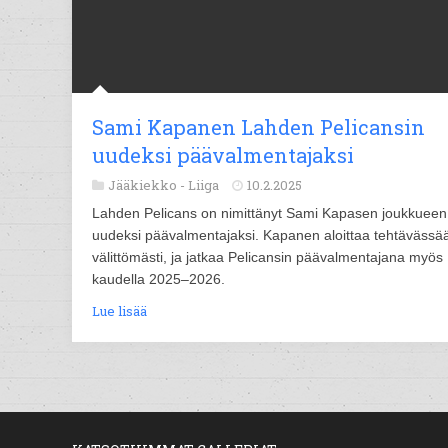
Sami Kapanen Lahden Pelicansin
uudeksi päävalmentajaksi
Jääkiekko -
Liiga
10.2.2025
Lahden Pelicans on nimittänyt Sami Kapasen joukkueen
uudeksi päävalmentajaksi. Kapanen aloittaa tehtävässä
välittömästi, ja jatkaa Pelicansin päävalmentajana myös
kaudella 2025–2026.
Lue lisää