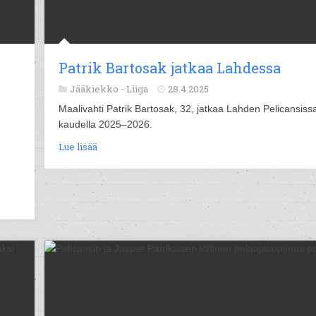
Patrik Bartosak jatkaa Lahdessa
Jääkiekko -
Liiga
28.4.2025
Maalivahti Patrik Bartosak, 32, jatkaa Lahden Pelicansiss
kaudella 2025–2026.
Lue lisää