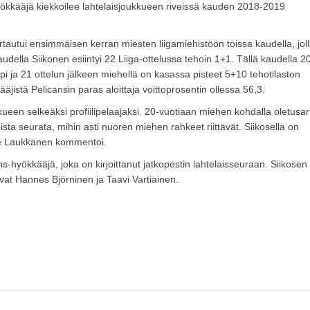
kkääjä kiekkoilee lahtelaisjoukkueen riveissä kauden 2018-2019
rtautui ensimmäisen kerran miesten liigamiehistöön toissa kaudella, joll
udella Siikonen esiintyi 22 Liiga-ottelussa tehoin 1+1. Tällä kaudella 2
pi ja 21 ottelun jälkeen miehellä on kasassa pisteet 5+10 tehotilaston
äjistä Pelicansin paras aloittaja voittoprosentin ollessa 56,3.
kueen selkeäksi profiilipelaajaksi. 20-vuotiaan miehen kohdalla oletusa
oista seurata, mihin asti nuoren miehen rahkeet riittävät. Siikosella on
nne Laukkanen kommentoi.
s-hyökkääjä, joka on kirjoittanut jatkopestin lahtelaisseuraan. Siikosen
vat Hannes Björninen ja Taavi Vartiainen.