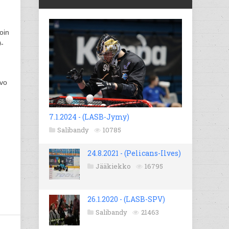
oin
0-
rvo
7.1.2024 - (LASB-Jymy)
Salibandy
10785
24.8.2021 - (Pelicans-Ilves)
Jääkiekko
16795
26.1.2020 - (LASB-SPV)
Salibandy
21463