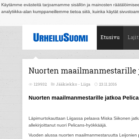
Käytämme evästeitä tarjoamamme sisällön ja mainosten räätälöimise
analytiikka-alan kumppaneillemme tietoa siitä, kuinka käytät sivusto
Suomi
Espoo
Helsinki
Hämeenlinna
Joensuu
Jyväskylä
Kouvo
Etusivu
Lajit
Nuorten maailmanmestarille j
129932
Jääkiekko -
Liiga
23.11.2016
Nuorten maailmanmestarille jatkoa Pelic
Läpimurtokauttaan Liigassa pelaava Miska Siikonen jatk
allekirjoittanut nuori Pelicans-hyökkääjä.
Vuoden alussa nuorten maailmanmestaruutta Leijonien pa