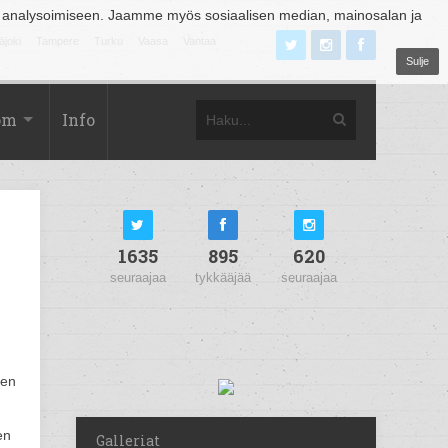
 analysoimiseen. Jaamme myös sosiaalisen median, mainosalan ja
äjoki
Tampere
Turku
Vaasa
Vantaa
Sulje
om
Info
1635
895
620
seuraajaa
tykkääjää
seuraajaa
sen
en
Galleriat