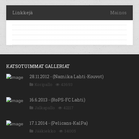
Linkkejä
Mainos
KATSOTUIMMAT GALLERIAT
28.11.2012 - (Namika Lahti-Kouvot)
Koripallo
43693
16.6.2013 - (RoPS-FC Lahti)
Jalkapallo
42117
17.1.2014 - (Pelicans-KalPa)
Jääkiekko
34005