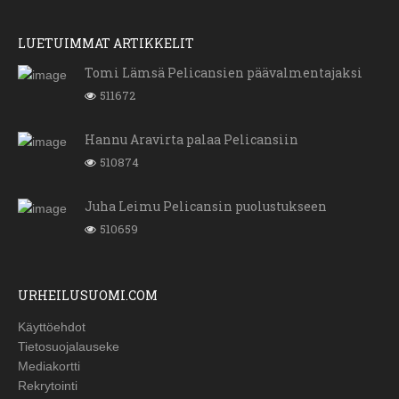
LUETUIMMAT ARTIKKELIT
Tomi Lämsä Pelicansien päävalmentajaksi
511672
Hannu Aravirta palaa Pelicansiin
510874
Juha Leimu Pelicansin puolustukseen
510659
URHEILUSUOMI.COM
Käyttöehdot
Tietosuojalauseke
Mediakortti
Rekrytointi