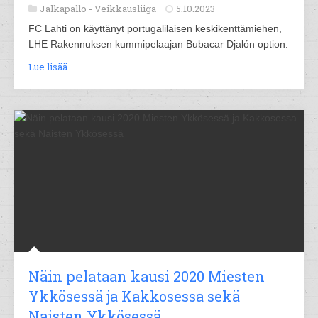
Jalkapallo -
Veikkausliiga
5.10.2023
FC Lahti on käyttänyt portugalilaisen keskikenttämiehen,
LHE Rakennuksen kummipelaajan Bubacar Djalón option.
Lue lisää
Näin pelataan kausi 2020 Miesten
Ykkösessä ja Kakkosessa sekä
Naisten Ykkösessä