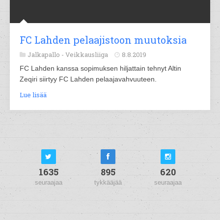
FC Lahden pelaajistoon muutoksia
Jalkapallo -
Veikkausliiga
8.8.2019
FC Lahden kanssa sopimuksen hiljattain tehnyt Altin
Zeqiri siirtyy FC Lahden pelaajavahvuuteen.
Lue lisää
1635
895
620
seuraajaa
tykkääjää
seuraajaa