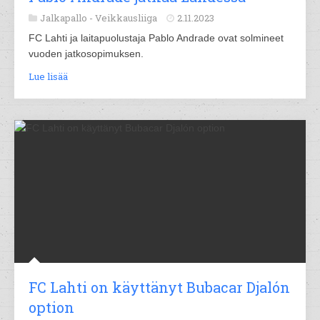
Jalkapallo -
Veikkausliiga
2.11.2023
FC Lahti ja laitapuolustaja Pablo Andrade ovat solmineet
vuoden jatkosopimuksen.
Lue lisää
FC Lahti on käyttänyt Bubacar Djalón
option