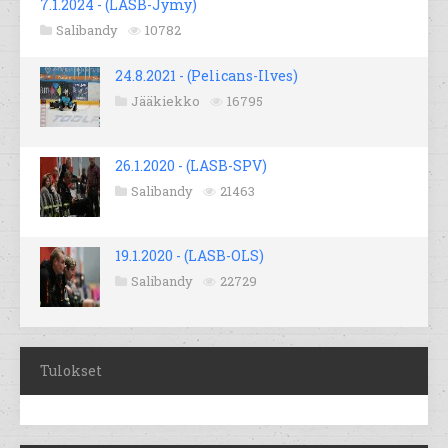
7.1.2024 - (LASB-Jymy)
Salibandy
10782
24.8.2021 - (Pelicans-Ilves)
Jääkiekko
16795
26.1.2020 - (LASB-SPV)
Salibandy
21463
19.1.2020 - (LASB-OLS)
Salibandy
22729
Tulokset