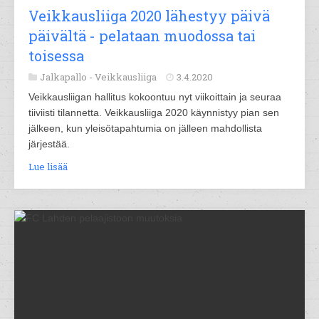
Veikkausliiga 2020 lähestyy päivä
päivältä - pelataan muodossa tai
toisessa
Jalkapallo -
Veikkausliiga
3.4.2020
Veikkausliigan hallitus kokoontuu nyt viikoittain ja seuraa
tiiviisti tilannetta. Veikkausliiga 2020 käynnistyy pian sen
jälkeen, kun yleisötapahtumia on jälleen mahdollista
järjestää.
Lue lisää