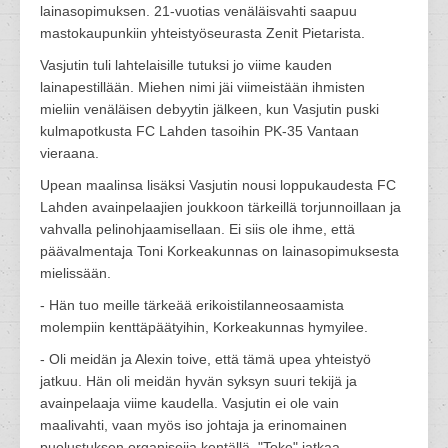
lainasopimuksen. 21-vuotias venäläisvahti saapuu
mastokaupunkiin yhteistyöseurasta Zenit Pietarista.
Vasjutin tuli lahtelaisille tutuksi jo viime kauden
lainapestillään. Miehen nimi jäi viimeistään ihmisten
mieliin venäläisen debyytin jälkeen, kun Vasjutin puski
kulmapotkusta FC Lahden tasoihin PK-35 Vantaan
vieraana.
Upean maalinsa lisäksi Vasjutin nousi loppukaudesta FC
Lahden avainpelaajien joukkoon tärkeillä torjunnoillaan ja
vahvalla pelinohjaamisellaan. Ei siis ole ihme, että
päävalmentaja Toni Korkeakunnas on lainasopimuksesta
mielissään.
- Hän tuo meille tärkeää erikoistilanneosaamista
molempiin kenttäpäätyihin, Korkeakunnas hymyilee.
- Oli meidän ja Alexin toive, että tämä upea yhteistyö
jatkuu. Hän oli meidän hyvän syksyn suuri tekijä ja
avainpelaaja viime kaudella. Vasjutin ei ole vain
maalivahti, vaan myös iso johtaja ja erinomainen
puolustuksen organisoija kentällä, "Toke" jatkaa.