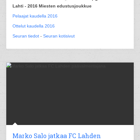
Lahti - 2016 Miesten edustusjoukkue
Pelaajat kaudella 2016
Ottelut kaudella 2016
Seuran tiedot
-
Seuran kotisivut
Marko Salo jatkaa FC Lahden