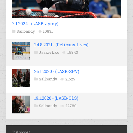
7.1.2024 - (LASB-Jymy)
Salibandy
10831
24.8.2021 - (Pelicans-Ilves)
Jääkiekko
16843
26.1.2020 - (LASB-SPV)
Salibandy
21525
19.1.2020 - (LASB-OLS)
Salibandy
22780
Tulokset