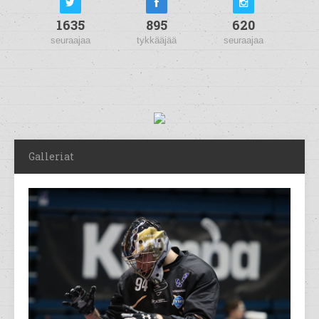
1635
895
620
seuraajaa
tykkääjää
seuraajaa
Galleriat