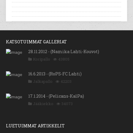
KATSOTUIMMAT GALLERIAT
28.11.2012 - (Namika Lahti-Kouvot)
Koripallo
43805
16.6.2013 - (RoPS-FC Lahti)
Jalkapallo
42203
17.1.2014 - (Pelicans-KalPa)
Jääkiekko
34073
LUETUIMMAT ARTIKKELIT