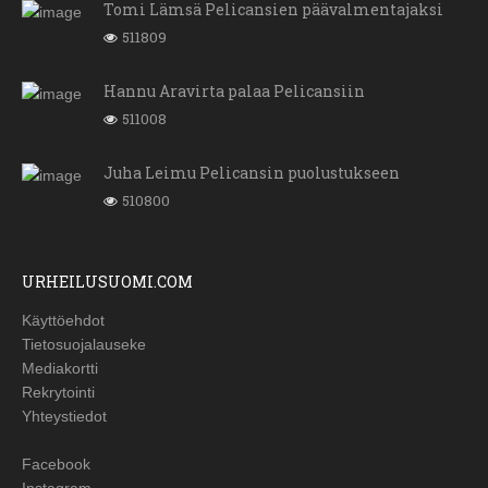
Tomi Lämsä Pelicansien päävalmentajaksi
511809
Hannu Aravirta palaa Pelicansiin
511008
Juha Leimu Pelicansin puolustukseen
510800
URHEILUSUOMI.COM
Käyttöehdot
Tietosuojalauseke
Mediakortti
Rekrytointi
Yhteystiedot
Facebook