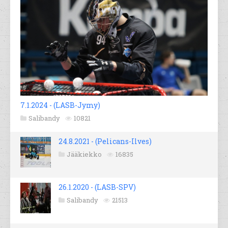
7.1.2024 - (LASB-Jymy)
Salibandy
10821
24.8.2021 - (Pelicans-Ilves)
Jääkiekko
16835
26.1.2020 - (LASB-SPV)
Salibandy
21513