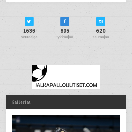
1635
895
620
seuraajaa
tykkääjää
seuraajaa
Galleriat