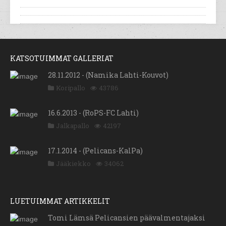
KATSOTUIMMAT GALLERIAT
28.11.2012 - (Namika Lahti-Kouvot)
Koripallo
43786
16.6.2013 - (RoPS-FC Lahti)
Jalkapallo
42197
17.1.2014 - (Pelicans-KalPa)
Jääkiekko
34062
LUETUIMMAT ARTIKKELIT
Tomi Lämsä Pelicansien päävalmentajaksi