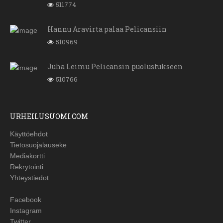
511774
Hannu Aravirta palaa Pelicansiin
510969
Juha Leimu Pelicansin puolustukseen
510766
URHEILUSUOMI.COM
Käyttöehdot
Tietosuojalauseke
Mediakortti
Rekrytointi
Yhteystiedot
Facebook
Instagram
Twitter