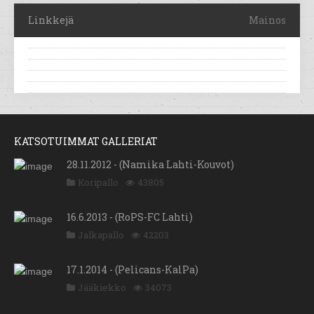
Linkkejä
Mainos
KATSOTUIMMAT GALLERIAT
28.11.2012 - (Namika Lahti-Kouvot)
Koripallo
43805
16.6.2013 - (RoPS-FC Lahti)
Jalkapallo
42203
17.1.2014 - (Pelicans-KalPa)
Jääkiekko
34073