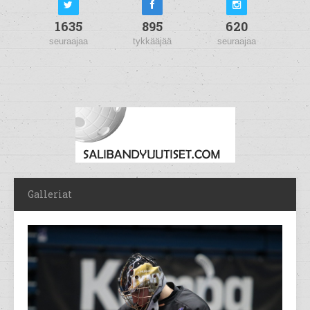
1635
895
620
seuraajaa
tykkääjää
seuraajaa
Galleriat