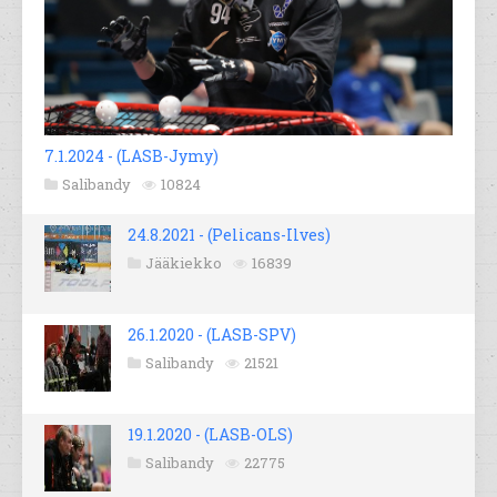
7.1.2024 - (LASB-Jymy)
Salibandy
10824
24.8.2021 - (Pelicans-Ilves)
Jääkiekko
16839
26.1.2020 - (LASB-SPV)
Salibandy
21521
19.1.2020 - (LASB-OLS)
Salibandy
22775