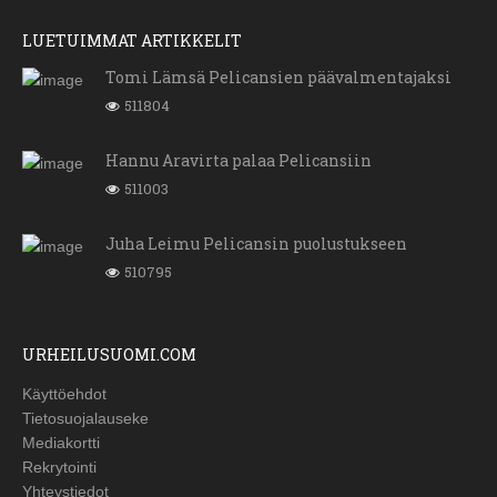
LUETUIMMAT ARTIKKELIT
Tomi Lämsä Pelicansien päävalmentajaksi
511804
Hannu Aravirta palaa Pelicansiin
511003
Juha Leimu Pelicansin puolustukseen
510795
URHEILUSUOMI.COM
Käyttöehdot
Tietosuojalauseke
Mediakortti
Rekrytointi
Yhteystiedot