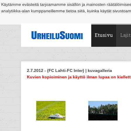
Käytämme evästeitä tarjoamamme sisällön ja mainosten räätälöimise
analytiikka-alan kumppaneillemme tietoa siitä, kuinka käytät sivusto
Suomi
Espoo
Helsinki
Hämeenlinna
Joensuu
Jyväskylä
Kouvo
Etusivu
Lajit
2.7.2012 - (FC Lahti-FC Inter) | kuvagalleria
Kuvien kopioiminen ja käyttö ilman lupaa on kiellett