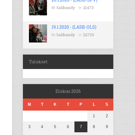
Salibandy
21473
19.1.2020 - (LASB-OLS)
Salibandy
22733
Tulokset
Elokuu 2026
M
T
K
T
P
L
S
1
2
3
4
5
6
7
8
9