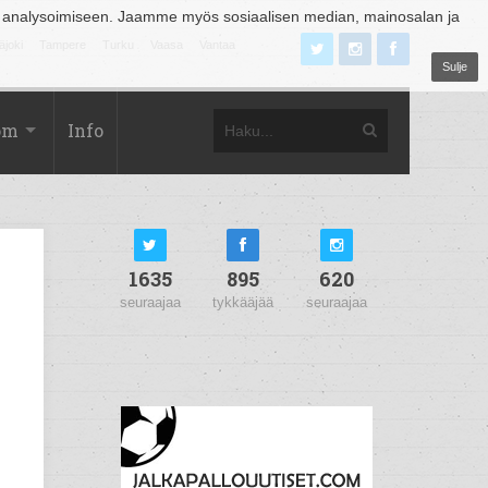
 analysoimiseen. Jaamme myös sosiaalisen median, mainosalan ja
äjoki
Tampere
Turku
Vaasa
Vantaa
Sulje
om
Info
1635
895
620
seuraajaa
tykkääjää
seuraajaa