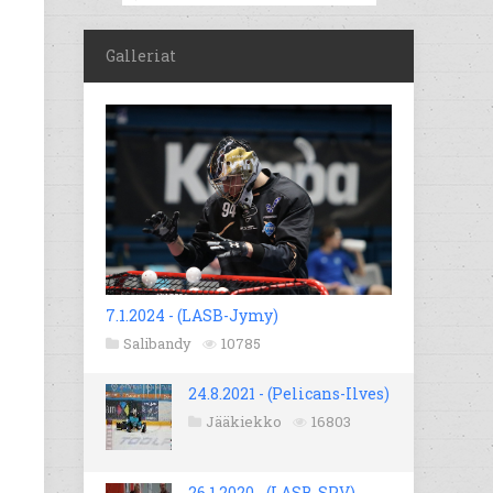
Galleriat
7.1.2024 - (LASB-Jymy)
Salibandy
10785
24.8.2021 - (Pelicans-Ilves)
Jääkiekko
16803
26.1.2020 - (LASB-SPV)