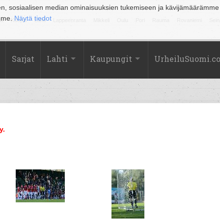
en, sosiaalisen median ominaisuuksien tukemiseen ja kävijämäärämme
amme.
Näytä tiedot
la
Kuopio
Lahti
Lappeenranta
Mikkeli
Oulu
Pori
Rauma
Rovaniemi
Sein
Sarjat
Lahti
Kaupungit
UrheiluSuomi.c
y.