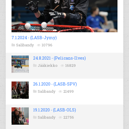
7.1.2024 - (LASB-Jymy)
Salibandy
10796
24.8.2021 - (Pelicans-Ilves)
Jääkiekko
16829
26.1.2020 - (LASB-SPV)
Salibandy
21499
19.1.2020 - (LASB-OLS)
Salibandy
22756