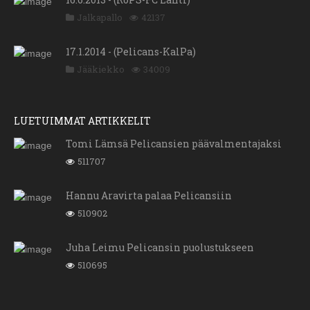
Jalkapallo
42137
17.1.2014 - (Pelicans-KalPa)
Jääkiekko
34009
LUETUIMMAT ARTIKKELIT
Tomi Lämsä Pelicansien päävalmentajaksi
511707
Hannu Aravirta palaa Pelicansiin
510902
Juha Leimu Pelicansin puolustukseen
510695