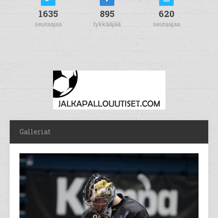
1635
895
620
seuraajaa
tykkääjää
seuraajaa
Galleriat