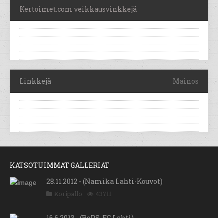
Kertoimet.com veikkausvinkkejä
Linkkejä
Mainos
KATSOTUIMMAT GALLERIAT
28.11.2012 - (Namika Lahti-Kouvot)
Koripallo
43711
16.6.2013 - (RoPS-FC Lahti)