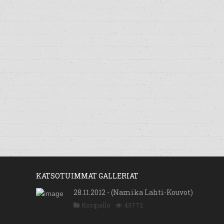
KATSOTUIMMAT GALLERIAT
28.11.2012 - (Namika Lahti-Kouvot)
Koripallo
43772