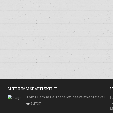
LUETUIMMAT ARTIKKELIT
U
Tomi Lämsä Pelicansien päävalmentajaksi
K
511737
T
M