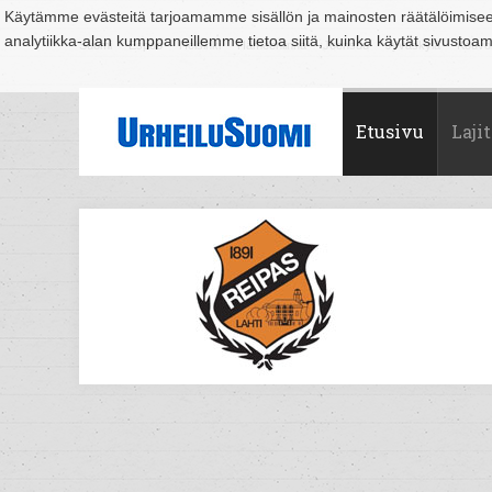
Käytämme evästeitä tarjoamamme sisällön ja mainosten räätälöimise
analytiikka-alan kumppaneillemme tietoa siitä, kuinka käytät sivusto
Suomi
Espoo
Helsinki
Hämeenlinna
Joensuu
Jyväskylä
Kouvo
Etusivu
Lajit