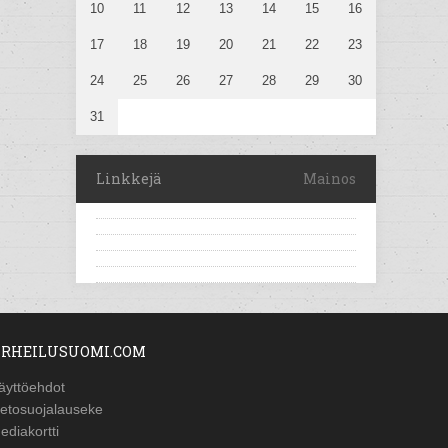
10
11
12
13
14
15
16
17
18
19
20
21
22
23
24
25
26
27
28
29
30
31
Linkkejä
Mainos
RHEILUSUOMI.COM
äyttöehdot
ietosuojalauseke
ediakortti