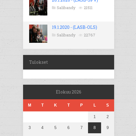
Salibandy
21511
19.1.2020 - (LASB-OLS)
Salibandy
22767
Tulokset
Elokuu 2026
M
T
K
T
P
L
S
1
2
3
4
5
6
7
8
9