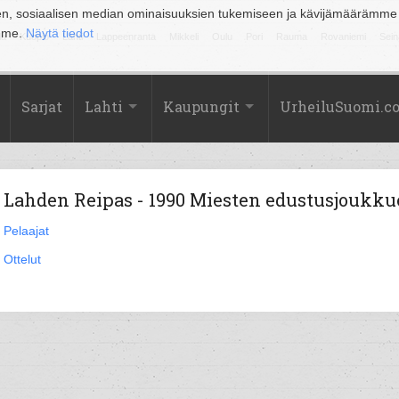
en, sosiaalisen median ominaisuuksien tukemiseen ja kävijämäärämme
amme.
Näytä tiedot
la
Kuopio
Lahti
Lappeenranta
Mikkeli
Oulu
Pori
Rauma
Rovaniemi
Sein
Sarjat
Lahti
Kaupungit
UrheiluSuomi.c
Lahden Reipas - 1990 Miesten edustusjoukku
Pelaajat
Ottelut