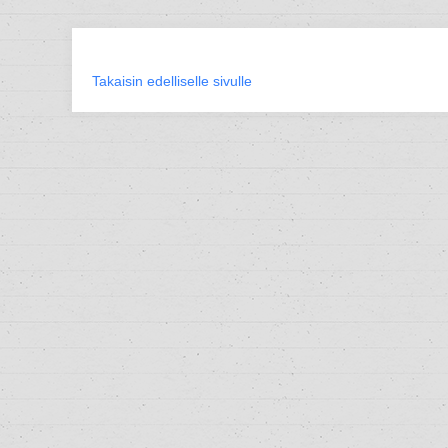
Takaisin edelliselle sivulle