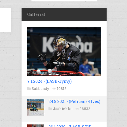
Galleriat
7.1.2024 - (LASB-Jymy)
Salibandy
10812
24.8.2021 - (Pelicans-Ilves)
Jääkiekko
16832
26.1.2020 - (LASB-SPV)