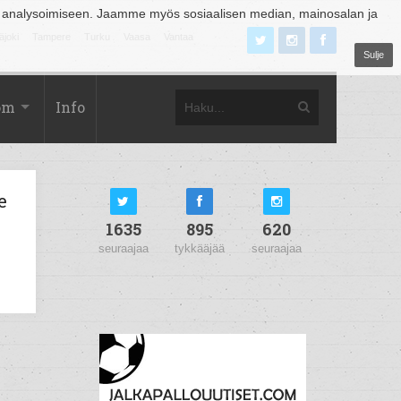
 analysoimiseen. Jaamme myös sosiaalisen median, mainosalan ja
äjoki
Tampere
Turku
Vaasa
Vantaa
Sulje
om
Info
e
1635
895
620
seuraajaa
tykkääjää
seuraajaa