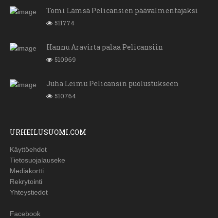
Tomi Lämsä Pelicansien päävalmentajaksi
511774
Hannu Aravirta palaa Pelicansiin
510969
Juha Leimu Pelicansin puolustukseen
510764
URHEILUSUOMI.COM
Käyttöehdot
Tietosuojalauseke
Mediakortti
Rekrytointi
Yhteystiedot
Facebook