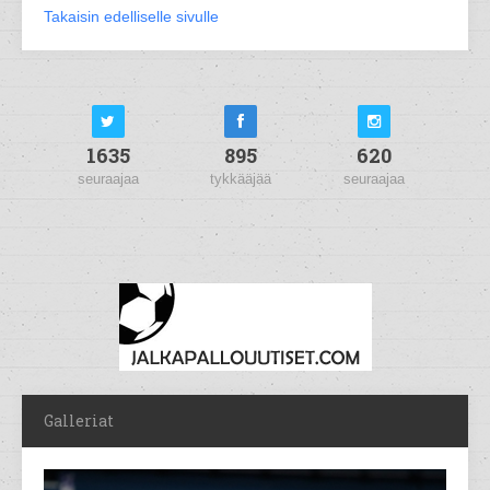
Takaisin edelliselle sivulle
1635
895
620
seuraajaa
tykkääjää
seuraajaa
Galleriat