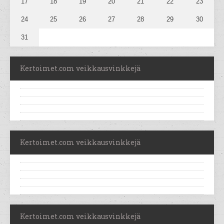
17
18
19
20
21
22
23
24
25
26
27
28
29
30
31
Kertoimet.com veikkausvinkkejä
Kertoimet.com veikkausvinkkejä
Kertoimet.com veikkausvinkkejä