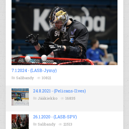
7.1.2024 - (LASB-Jymy)
Salibandy
10821
24.8.2021 - (Pelicans-Ilves)
Jääkiekko
16835
26.1.2020 - (LASB-SPV)
Salibandy
21513