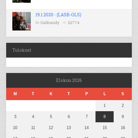
19.1.2020 - (LASB-OLS)
Salibandy
22774
Tulokset
Elokuu 2026
M
T
K
T
P
L
S
1
2
3
4
5
6
7
8
9
10
11
12
13
14
15
16