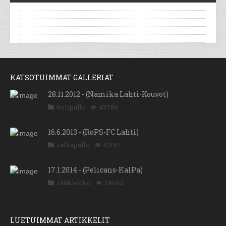
KATSOTUIMMAT GALLERIAT
28.11.2012 - (Namika Lahti-Kouvot)
Koripallo
43786
16.6.2013 - (RoPS-FC Lahti)
Jalkapallo
42197
17.1.2014 - (Pelicans-KalPa)
Jääkiekko
34062
LUETUIMMAT ARTIKKELIT