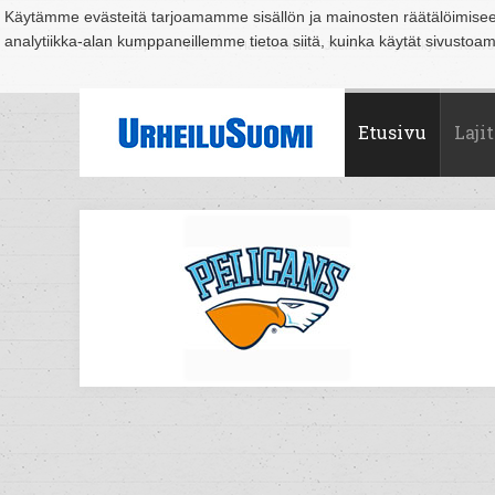
Käytämme evästeitä tarjoamamme sisällön ja mainosten räätälöimise
analytiikka-alan kumppaneillemme tietoa siitä, kuinka käytät sivusto
Suomi
Espoo
Helsinki
Hämeenlinna
Joensuu
Jyväskylä
Kouvo
Etusivu
Lajit