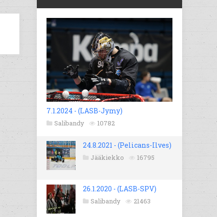
7.1.2024 - (LASB-Jymy)
Salibandy
10782
24.8.2021 - (Pelicans-Ilves)
Jääkiekko
16795
26.1.2020 - (LASB-SPV)
Salibandy
21463