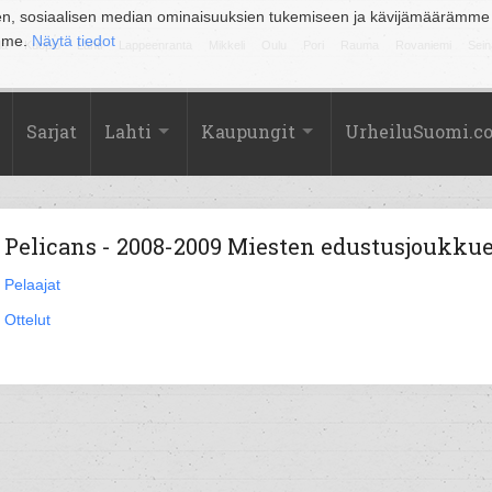
en, sosiaalisen median ominaisuuksien tukemiseen ja kävijämäärämme
amme.
Näytä tiedot
la
Kuopio
Lahti
Lappeenranta
Mikkeli
Oulu
Pori
Rauma
Rovaniemi
Sein
Sarjat
Lahti
Kaupungit
UrheiluSuomi.c
Pelicans - 2008-2009 Miesten edustusjoukku
Pelaajat
Ottelut