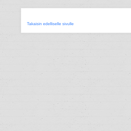
Takaisin edelliselle sivulle