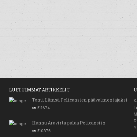
LUETUIMMAT ARTIKKELIT
U
Tomi Lämsä Pelicansien päävalmentajaksi
K
511674
T
M
R
Hannu Aravirta palaa Pelicansiin
Y
510876