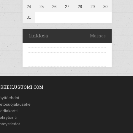
24
25
26
27
28
29
30
31
Linkkejä
Mainos
RHEILUSUOMI.COM
äyttöehdot
ietosuojalauseke
ediakortti
ekrytointi
hteystiedot