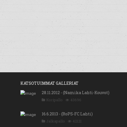
KATSOTUIMMAT GALLERIAT
28.11.2012 - (Namika Lahti-Kouvot)
Koripallo
43696
16.6.2013 - (RoPS-FC Lahti)
Jalkapallo
42121