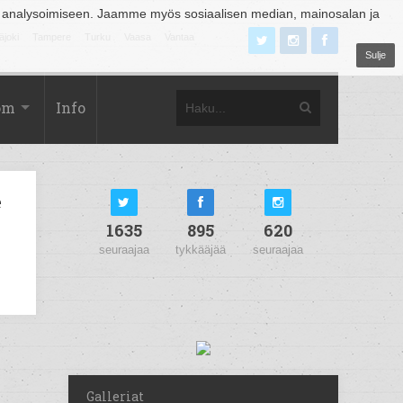
 analysoimiseen. Jaamme myös sosiaalisen median, mainosalan ja
äjoki
Tampere
Turku
Vaasa
Vantaa
Sulje
om
Info
e
1635
895
620
seuraajaa
tykkääjää
seuraajaa
Galleriat