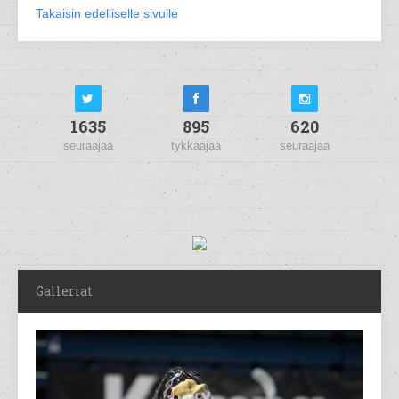
Takaisin edelliselle sivulle
1635
895
620
seuraajaa
tykkääjää
seuraajaa
Galleriat