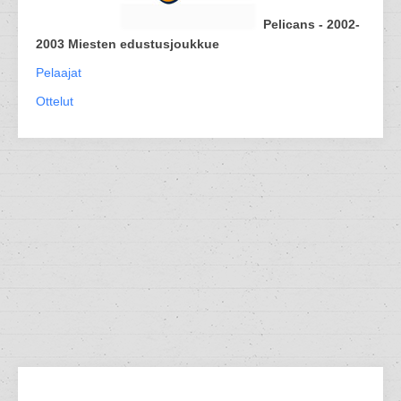
Pelicans - 2002-
2003 Miesten edustusjoukkue
Pelaajat
Ottelut