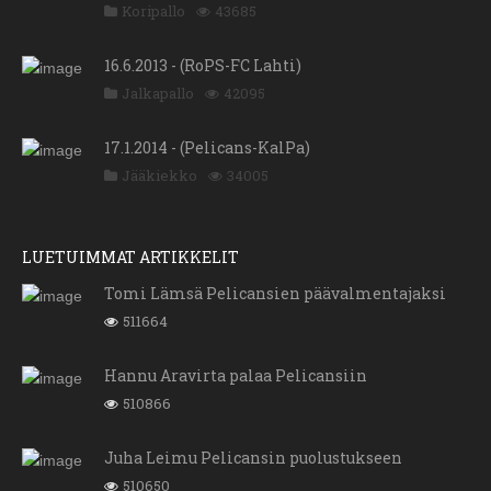
Koripallo
43685
16.6.2013 - (RoPS-FC Lahti)
Jalkapallo
42095
17.1.2014 - (Pelicans-KalPa)
Jääkiekko
34005
LUETUIMMAT ARTIKKELIT
Tomi Lämsä Pelicansien päävalmentajaksi
511664
Hannu Aravirta palaa Pelicansiin
510866
Juha Leimu Pelicansin puolustukseen
510650