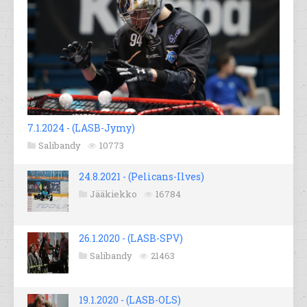
7.1.2024 - (LASB-Jymy)
Salibandy
10773
24.8.2021 - (Pelicans-Ilves)
Jääkiekko
16784
26.1.2020 - (LASB-SPV)
Salibandy
21463
19.1.2020 - (LASB-OLS)