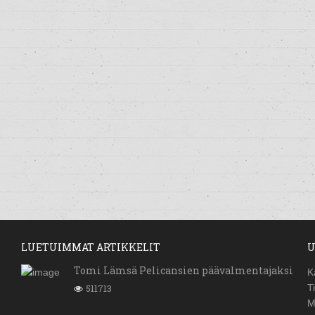
LUETUIMMAT ARTIKKELIT
U
Tomi Lämsä Pelicansien päävalmentajaksi
K
511713
T
M