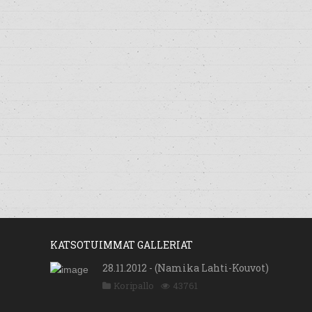
KATSOTUIMMAT GALLERIAT
28.11.2012 - (Namika Lahti-Kouvot)
Koripallo
43761