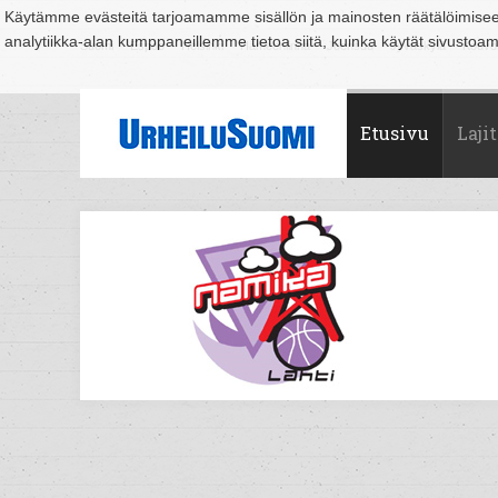
Käytämme evästeitä tarjoamamme sisällön ja mainosten räätälöimise
analytiikka-alan kumppaneillemme tietoa siitä, kuinka käytät sivusto
Suomi
Espoo
Helsinki
Hämeenlinna
Joensuu
Jyväskylä
Kouvo
Etusivu
Lajit