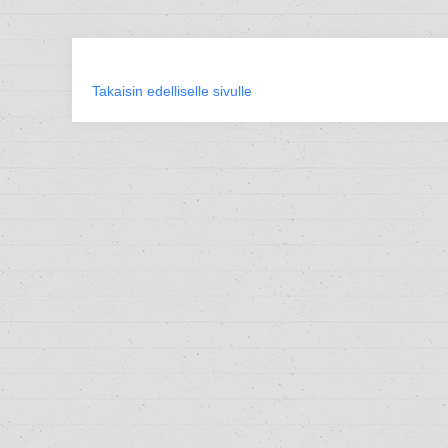
Takaisin edelliselle sivulle