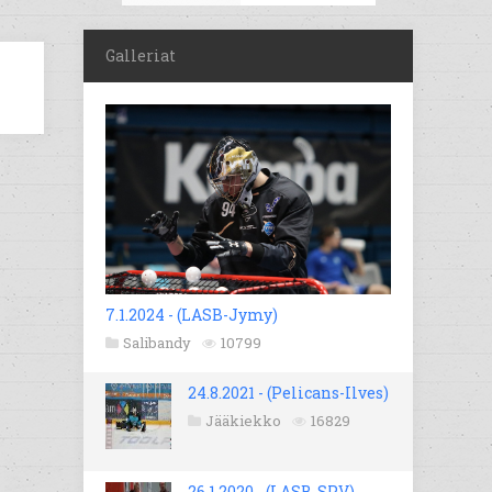
Galleriat
7.1.2024 - (LASB-Jymy)
Salibandy
10799
24.8.2021 - (Pelicans-Ilves)
Jääkiekko
16829
26.1.2020 - (LASB-SPV)