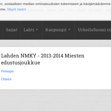
en, sosiaalisen median ominaisuuksien tukemiseen ja kävijämäärämme
amme.
Näytä tiedot
la
Kuopio
Lahti
Lappeenranta
Mikkeli
Oulu
Pori
Rauma
Rovaniemi
Sein
Sarjat
Lahti
Kaupungit
UrheiluSuomi.c
Lahden NMKY - 2013-2014 Miesten
edustusjoukkue
Pelaajat
Ottelut