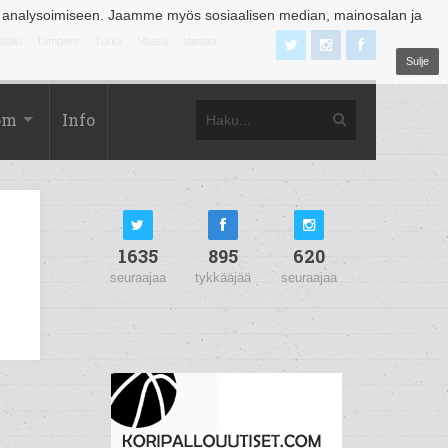
 analysoimiseen. Jaamme myös sosiaalisen median, mainosalan ja
äjoki
Tampere
Turku
Vaasa
Vantaa
Sulje
om
Info
1635
895
620
seuraajaa
tykkääjää
seuraajaa