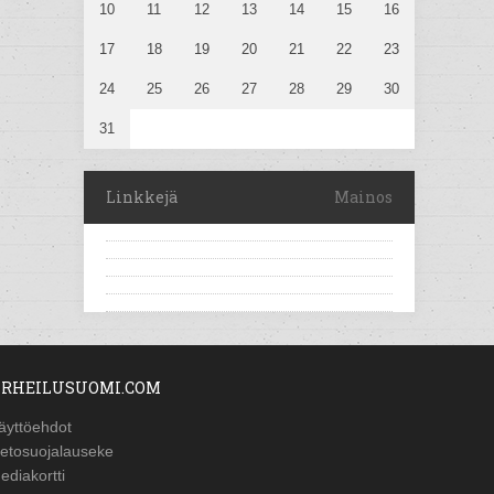
10
11
12
13
14
15
16
17
18
19
20
21
22
23
24
25
26
27
28
29
30
31
Linkkejä
Mainos
RHEILUSUOMI.COM
äyttöehdot
ietosuojalauseke
ediakortti