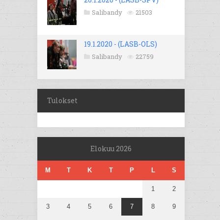
Salibandy
21503
19.1.2020 - (LASB-OLS)
Salibandy
22759
Tulokset
Elokuu 2026
M
T
K
T
P
L
S
1
2
3
4
5
6
7
8
9