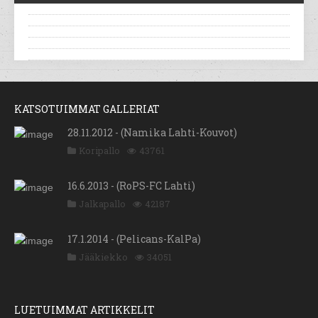
KATSOTUIMMAT GALLERIAT
28.11.2012 - (Namika Lahti-Kouvot)
Koripallo
43761
16.6.2013 - (RoPS-FC Lahti)
Jalkapallo
42187
17.1.2014 - (Pelicans-KalPa)
Jääkiekko
34051
LUETUIMMAT ARTIKKELIT