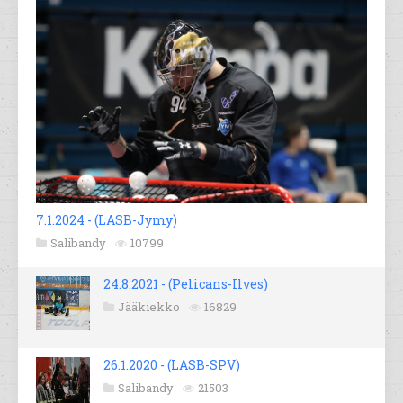
7.1.2024 - (LASB-Jymy)
Salibandy
10799
24.8.2021 - (Pelicans-Ilves)
Jääkiekko
16829
26.1.2020 - (LASB-SPV)
Salibandy
21503