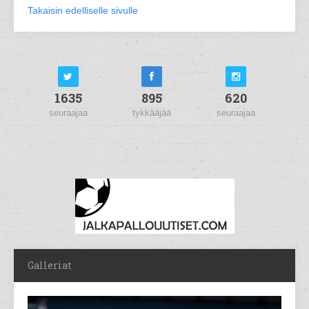
Takaisin edelliselle sivulle
1635
895
620
seuraajaa
tykkääjää
seuraajaa
Galleriat