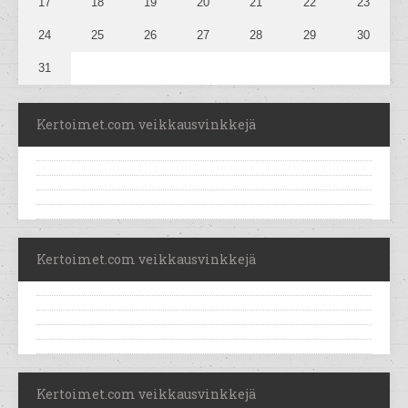
17
18
19
20
21
22
23
24
25
26
27
28
29
30
31
Kertoimet.com veikkausvinkkejä
Kertoimet.com veikkausvinkkejä
Kertoimet.com veikkausvinkkejä