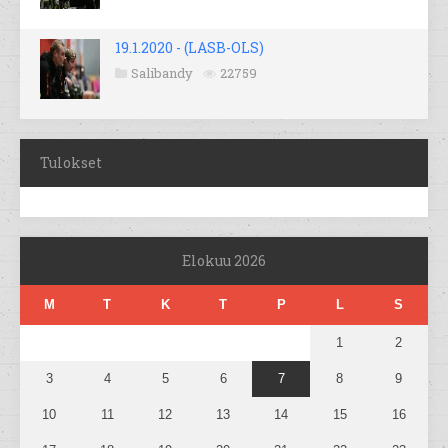
19.1.2020 - (LASB-OLS)
Salibandy
22759
Tulokset
Elokuu 2026
M
T
K
T
P
L
S
1
2
3
4
5
6
7
8
9
10
11
12
13
14
15
16