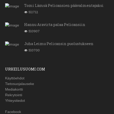
Tomi Lämsä Pelicansien päävalmentajaksi
511712
Hannu Aravirta palaa Pelicansiin
510907
Juha Leimu Pelicansin puolustukseen
510700
URHEILUSUOMI.COM
Käyttöehdot
Tietosuojalauseke
Mediakortti
Rekrytointi
Yhteystiedot
Facebook