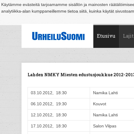
Käytämme evästeitä tarjoamamme sisällön ja mainosten räätälöimise
analytiikka-alan kumppaneillemme tietoa siitä, kuinka käytät sivusto
Suomi
Espoo
Helsinki
Hämeenlinna
Joensuu
Jyväskylä
Kouvo
Etusivu
Lajit
Lahden NMKY Miesten edustusjoukkue 2012-2013
03.10.2012, 18:30
Namika Lahti
06.10.2012, 19:30
Kouvot
12.10.2012, 18:30
Namika Lahti
17.10.2012, 18:30
Salon Vilpas