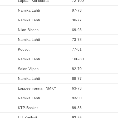
Lapuan Korikobrat
72-100
Namika Lahti
97-73
Namika Lahti
90-77
Nilan Bisons
69-93
Namika Lahti
73-78
Kouvot
77-81
Namika Lahti
106-80
Salon Vilpas
82-70
Namika Lahti
68-77
Lappeenrannan NMKY
63-73
Namika Lahti
83-90
KTP-Basket
89-83
UU-Korihait
93-85