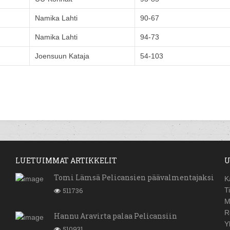
Namika Lahti
90-67
Namika Lahti
94-73
Joensuun Kataja
54-103
LUETUIMMAT ARTIKKELIT
U
Tomi Lämsä Pelicansien päävalmentajaksi
K
511736
T
M
R
Hannu Aravirta palaa Pelicansiin
Y
510931