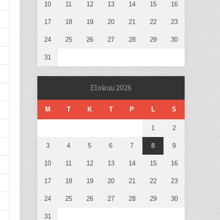
10
11
12
13
14
15
16
17
18
19
20
21
22
23
24
25
26
27
28
29
30
31
Elokuu 2026
M
T
K
T
P
L
S
1
2
3
4
5
6
7
8
9
10
11
12
13
14
15
16
17
18
19
20
21
22
23
24
25
26
27
28
29
30
31