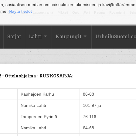
en, sosiaalisen median ominaisuuksien tukemiseen ja kävijämäärämme
amme.
Näytä tiedot
la
Kuopio
Lahti
Lappeenranta
Mikkeli
Oulu
Pori
Rauma
Rovaniemi
Sein
Sarjat
Lahti
Kaupungit
UrheiluSuomi.c
 - Otteluohjelma - RUNKOSARJA:
Kauhajoen Karhu
86-88
Namika Lahti
101-97 ja
Tampereen Pyrintö
76-116
Namika Lahti
64-68