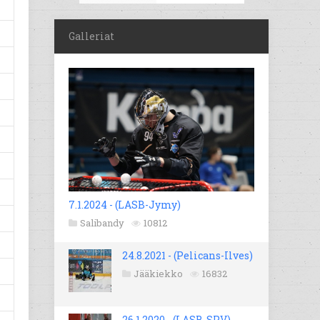
Galleriat
7.1.2024 - (LASB-Jymy)
Salibandy
10812
24.8.2021 - (Pelicans-Ilves)
Jääkiekko
16832
26.1.2020 - (LASB-SPV)