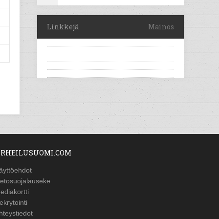
Linkkejä
Mainos
RHEILUSUOMI.COM
äyttöehdot
ietosuojalauseke
ediakortti
ekrytointi
hteystiedot