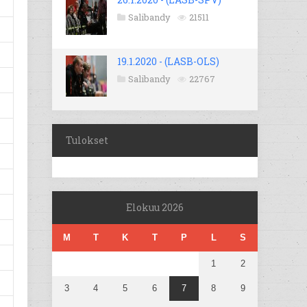
Salibandy
21511
19.1.2020 - (LASB-OLS)
Salibandy
22767
Tulokset
Elokuu 2026
M
T
K
T
P
L
S
1
2
3
4
5
6
7
8
9