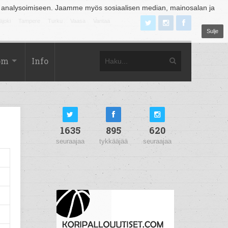
 analysoimiseen. Jaamme myös sosiaalisen median, mainosalan ja
äjoki
Tampere
Turku
Vaasa
Vantaa
Sulje
om
Info
1635
895
620
seuraajaa
tykkääjää
seuraajaa