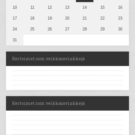
10
11
12
13
14
15
16
17
18
19
20
21
22
23
24
25
26
27
28
29
30
31
Kertoimet.com veikkausvinkkejä
Kertoimet.com veikkausvinkkejä