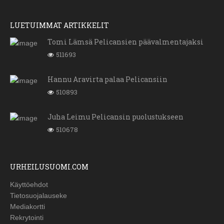
LUETUIMMAT ARTIKKELIT
Tomi Lämsä Pelicansien päävalmentajaksi
511693
Hannu Aravirta palaa Pelicansiin
510893
Juha Leimu Pelicansin puolustukseen
510678
URHEILUSUOMI.COM
Käyttöehdot
Tietosuojalauseke
Mediakortti
Rekrytointi