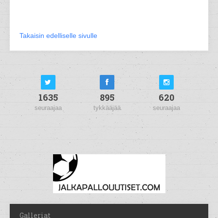
Takaisin edelliselle sivulle
1635
895
620
seuraajaa
tykkääjää
seuraajaa
Galleriat