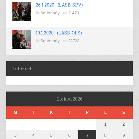
26.1.2020 - (LASB-SPV)
Salibandy
21473
19.1.2020 - (LASB-OLS)
Salibandy
22733
Tulokset
Elokuu 2026
M
T
K
T
P
L
S
1
2
3
4
5
6
7
8
9