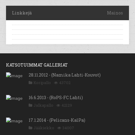
Linkkejä
Mainos
KATSOTUIMMAT GALLERIAT
28.11.2012 - (Namika Lahti-Kouvot)
Koripallo
43702
16.6.2013 - (RoPS-FC Lahti)
Jalkapallo
42129
17.1.2014 - (Pelicans-KalPa)
Jääkiekko
34007