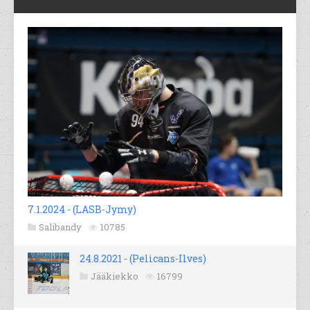
7.1.2024 - (LASB-Jymy)
Salibandy
10785
24.8.2021 - (Pelicans-Ilves)
Jääkiekko
16799