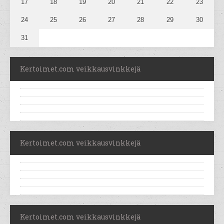
17
18
19
20
21
22
23
24
25
26
27
28
29
30
31
Kertoimet.com veikkausvinkkejä
Kertoimet.com veikkausvinkkejä
Kertoimet.com veikkausvinkkejä