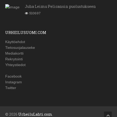
Juha Leimu Pelicansin puolustukseen
510697
URHEILUSUOMI.COM
Käyttöehdot
Tietosuojalauseke
Mediakortti
Rekrytointi
Yhteystiedot
Facebook
Instagram
Twitter
© 2026
UrheiluLahti.com
.