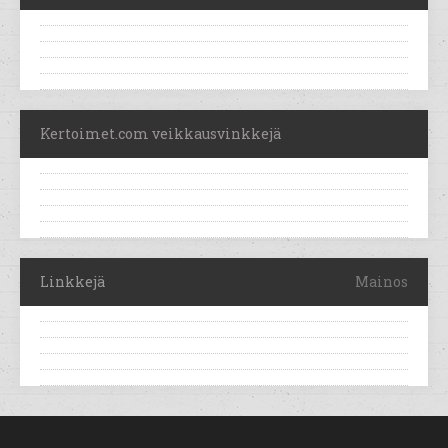
Kertoimet.com veikkausvinkkejä
Linkkejä
Mainos