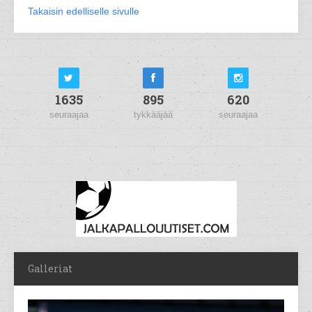
Takaisin edelliselle sivulle
1635
895
620
seuraajaa
tykkääjää
seuraajaa
Galleriat