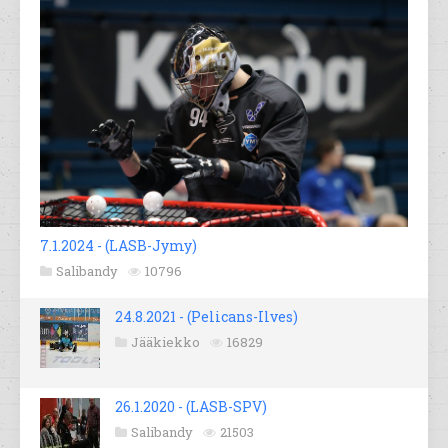
7.1.2024 - (LASB-Jymy)
Salibandy
10796
24.8.2021 - (Pelicans-Ilves)
Jääkiekko
16829
26.1.2020 - (LASB-SPV)
Salibandy
21503