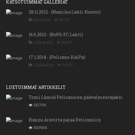
KATSOTUIMMAT GALLERIAT
28.11.2012 - (Namika Lahti-Kouvot)
Koripallo
43761
16.6.2013 - (RoPS-FC Lahti)
Jalkapallo
42187
17.1.2014 - (Pelicans-KalPa)
Jääkiekko
34051
LUETUIMMAT ARTIKKELIT
Tomi Lämsä Pelicansien päävalmentajaksi
511709
Hannu Aravirta palaa Pelicansiin
510904