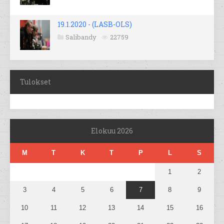
19.1.2020 - (LASB-OLS)
Salibandy
22759
Tulokset
Elokuu 2026
M
T
K
T
P
L
S
1
2
3
4
5
6
7
8
9
10
11
12
13
14
15
16