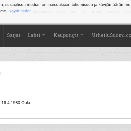
en, sosiaalisen median ominaisuuksien tukemiseen ja kävijämäärämme
amme.
Näytä tiedot
la
Kuopio
Lahti
Lappeenranta
Mikkeli
Oulu
Pori
Rauma
Rovaniemi
Sein
Sarjat
Lahti
Kaupungit
UrheiluSuomi.c
:
16.4.1960 Oulu