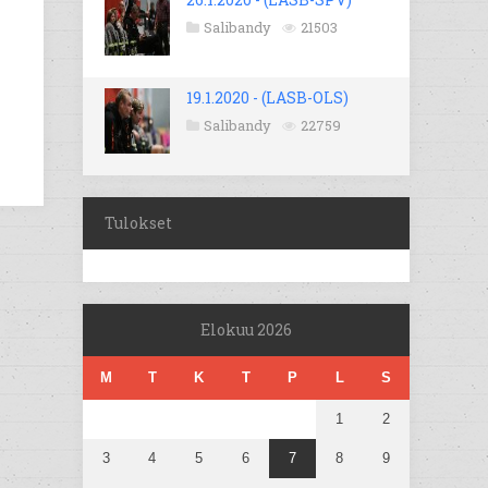
Salibandy
21503
19.1.2020 - (LASB-OLS)
Salibandy
22759
Tulokset
Elokuu 2026
M
T
K
T
P
L
S
1
2
3
4
5
6
7
8
9