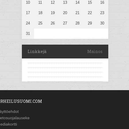
10
11
12
13
14
15
16
17
18
19
20
21
22
23
24
25
26
27
28
29
30
31
Linkkejä
Mainos
RHEILUSUOMI.COM
äyttöehdot
ietosuojalauseke
ediakortti