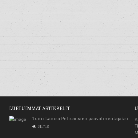
LUETUIMMAT ARTIKKELIT
U
Tomi Lämsä Pelicansien päävalmentajaksi
K
511713
T
M