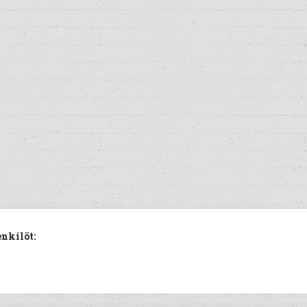
nkilöt: