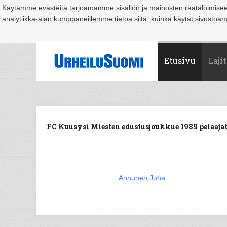
Käytämme evästeitä tarjoamamme sisällön ja mainosten räätälöimise
analytiikka-alan kumppaneillemme tietoa siitä, kuinka käytät sivusto
Suomi
Espoo
Helsinki
Hämeenlinna
Joensuu
Jyväskylä
Kouvo
Etusivu
Lajit
FC Kuusysi Miesten edustusjoukkue 1989 pelaajat
Annunen Juha