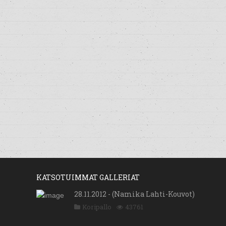
KATSOTUIMMAT GALLERIAT
28.11.2012 - (Namika Lahti-Kouvot)
Koripallo
43761