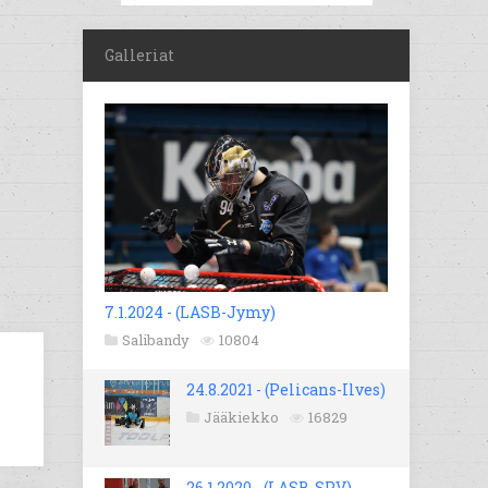
Galleriat
7.1.2024 - (LASB-Jymy)
Salibandy
10804
24.8.2021 - (Pelicans-Ilves)
Jääkiekko
16829
26.1.2020 - (LASB-SPV)