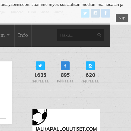
 analysoimiseen. Jaamme myös sosiaalisen median, mainosalan ja
äjoki
Tampere
Turku
Vaasa
Vantaa
Sulje
om
Info
1635
895
620
seuraajaa
tykkääjää
seuraajaa