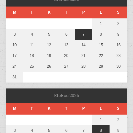
M
T
K
T
P
L
S
1
2
3
4
5
6
7
8
9
10
11
12
13
14
15
16
17
18
19
20
21
22
23
24
25
26
27
28
29
30
31
Elokuu 2026
M
T
K
T
P
L
S
1
2
3
4
5
6
7
8
9