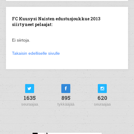
FC Kuusysi Naisten edustusjoukkue 2013
siirtyneet pelaajat:
Ei siirtoja.
Takaisin edelliselle sivulle
1635
895
620
seuraajaa
tykkääjää
seuraajaa