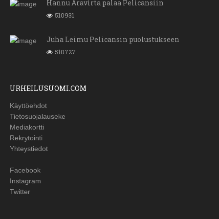
Hannu Aravirta palaa Pelicansiin
510931
Juha Leimu Pelicansin puolustukseen
510727
URHEILUSUOMI.COM
Käyttöehdot
Tietosuojalauseke
Mediakortti
Rekrytointi
Yhteystiedot
Facebook
Instagram
Twitter