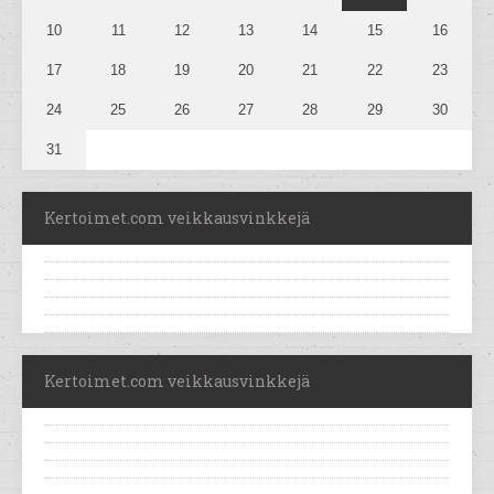
10
11
12
13
14
15
16
17
18
19
20
21
22
23
24
25
26
27
28
29
30
31
Kertoimet.com veikkausvinkkejä
Kertoimet.com veikkausvinkkejä