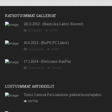
KATSOTUIMMAT GALLERIAT
28.11.2012 - (Namika Lahti-Kouvot)
Koripallo
43761
16.6.2013 - (RoPS-FC Lahti)
Jalkapallo
42187
17.1.2014 - (Pelicans-KalPa)
Jääkiekko
34054
LUETUIMMAT ARTIKKELIT
Tomi Lämsä Pelicansien päävalmentajaksi
511736