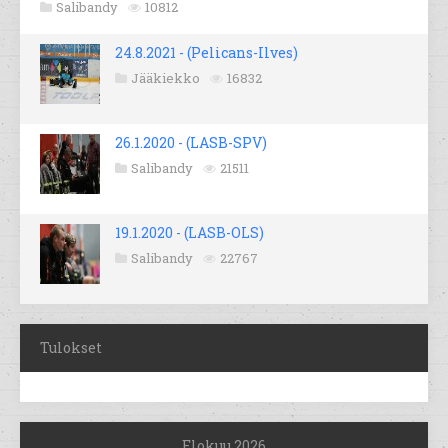
Salibandy
10812
24.8.2021 - (Pelicans-Ilves)
Jääkiekko
16832
26.1.2020 - (LASB-SPV)
Salibandy
21511
19.1.2020 - (LASB-OLS)
Salibandy
22767
Tulokset
Elokuu 2026