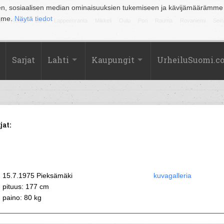
en, sosiaalisen median ominaisuuksien tukemiseen ja kävijämäärämme
amme.
Näytä tiedot
la
Kuopio
Lahti
Lappeenranta
Mikkeli
Oulu
Pori
Rauma
Rovaniemi
Sein
Sarjat
Lahti
Kaupungit
UrheiluSuomi.c
at:
15.7.1975 Pieksämäki
kuvagalleria
pituus: 177 cm
paino: 80 kg