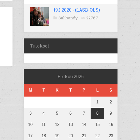
19.1.2020 - (LASB-OLS)
Salibandy
22767
Tulokset
Elokuu 2026
M
T
K
T
P
L
S
1
2
3
4
5
6
7
8
9
10
11
12
13
14
15
16
17
18
19
20
21
22
23