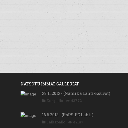
KATSOTUIMMAT GALLERIAT
28.11.2012 - (Namika Lahti-Kouvot)
Koripallo
43772
16.6.2013 - (RoPS-FC Lahti)
Jalkapallo
42187