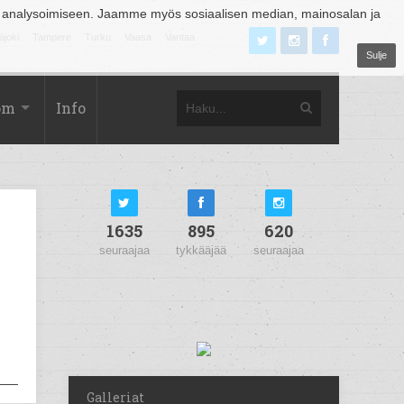
 analysoimiseen. Jaamme myös sosiaalisen median, mainosalan ja
äjoki
Tampere
Turku
Vaasa
Vantaa
Sulje
om
Info
1635
895
620
seuraajaa
tykkääjää
seuraajaa
Galleriat