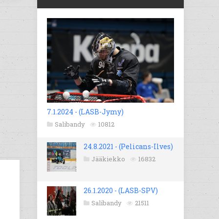
7.1.2024 - (LASB-Jymy)
Salibandy
10812
24.8.2021 - (Pelicans-Ilves)
Jääkiekko
16832
26.1.2020 - (LASB-SPV)
Salibandy
21511