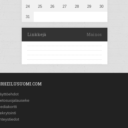
24
25
26
27
28
29
30
31
Linkkejä
Mainos
RHEILUSUOMI.COM
äyttöehdot
ietosuojalauseke
ediakortti
ekrytointi
hteystiedot