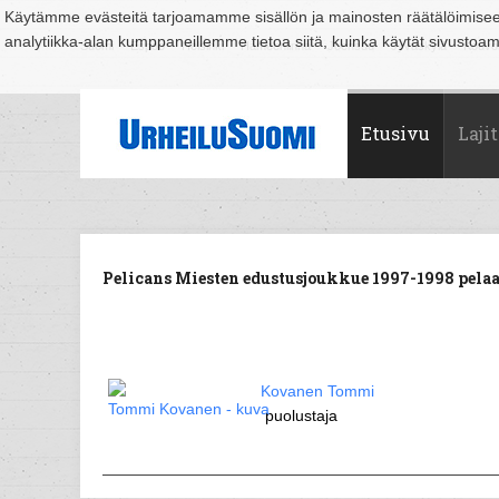
Käytämme evästeitä tarjoamamme sisällön ja mainosten räätälöimise
analytiikka-alan kumppaneillemme tietoa siitä, kuinka käytät sivusto
Suomi
Espoo
Helsinki
Hämeenlinna
Joensuu
Jyväskylä
Kouvo
Etusivu
Lajit
Pelicans Miesten edustusjoukkue 1997-1998 pelaaj
Kovanen Tommi
puolustaja