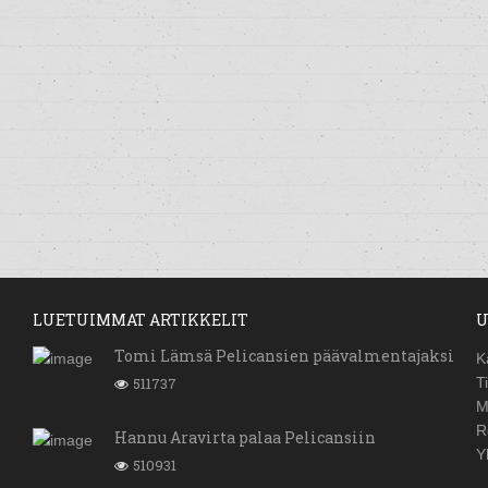
LUETUIMMAT ARTIKKELIT
U
Tomi Lämsä Pelicansien päävalmentajaksi
K
511737
T
M
R
Hannu Aravirta palaa Pelicansiin
Y
510931