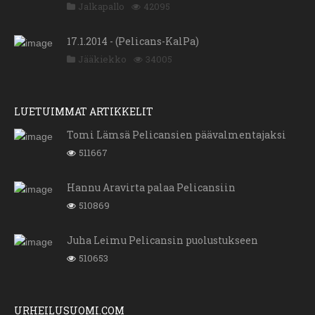
Jalkapallo
42095
17.1.2014 - (Pelicans-KalPa)
Jääkiekko
34005
LUETUIMMAT ARTIKKELIT
Tomi Lämsä Pelicansien päävalmentajaksi
511667
Hannu Aravirta palaa Pelicansiin
510869
Juha Leimu Pelicansin puolustukseen
510653
URHEILUSUOMI.COM