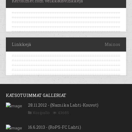
Kertoimet.com veikkausvinkkejä
Linkkejä
Mainos
KATSOTUIMMAT GALLERIAT
28.11.2012 - (Namika Lahti-Kouvot)
Koripallo
43685
16.6.2013 - (RoPS-FC Lahti)