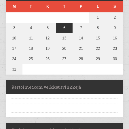
M
T
K
T
P
L
S
1
2
3
4
5
6
7
8
9
10
11
12
13
14
15
16
17
18
19
20
21
22
23
24
25
26
27
28
29
30
31
Kertoimet.com veikkausvinkkejä