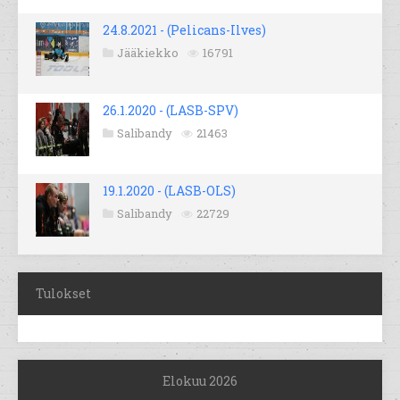
24.8.2021 - (Pelicans-Ilves)
Jääkiekko
16791
26.1.2020 - (LASB-SPV)
Salibandy
21463
19.1.2020 - (LASB-OLS)
Salibandy
22729
Tulokset
Elokuu 2026