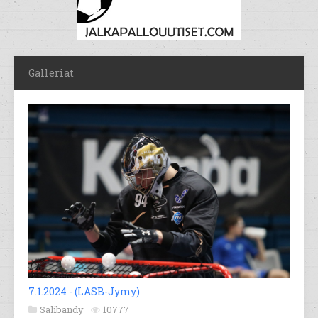
Galleriat
7.1.2024 - (LASB-Jymy)
Salibandy
10777