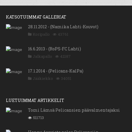
KATSOTUIMMAT GALLERIAT
28.11.2012 - (Namika Lahti-Kouvot)
Koripallo
43761
16.6.2013 - (RoPS-FC Lahti)
Jalkapallo
42187
17.1.2014 - (Pelicans-KalPa)
Jääkiekko
34051
LUETUIMMAT ARTIKKELIT
Tomi Lämsä Pelicansien päävalmentajaksi
511713