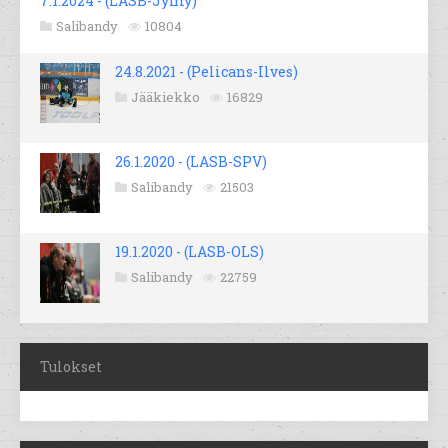
7.1.2024 - (LASB-Jymy)
Salibandy
10804
24.8.2021 - (Pelicans-Ilves)
Jääkiekko
16829
26.1.2020 - (LASB-SPV)
Salibandy
21503
19.1.2020 - (LASB-OLS)
Salibandy
22759
Tulokset