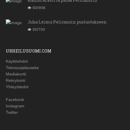
Hannu Aravirta palaa Pelicansiin
510908
Juha Leimu Pelicansin puolustukseen
510703
URHEILUSUOMI.COM
Käyttöehdot
Tietosuojalauseke
Mediakortti
Rekrytointi
Yhteystiedot
Facebook
Instagram
Twitter