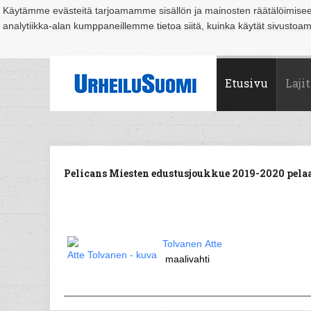
Käytämme evästeitä tarjoamamme sisällön ja mainosten räätälöimise
analytiikka-alan kumppaneillemme tietoa siitä, kuinka käytät sivusto
Suomi
Espoo
Helsinki
Hämeenlinna
Joensuu
Jyväskylä
Kouvo
Etusivu
Lajit
Pelicans Miesten edustusjoukkue 2019-2020 pelaa
Tolvanen Atte
maalivahti