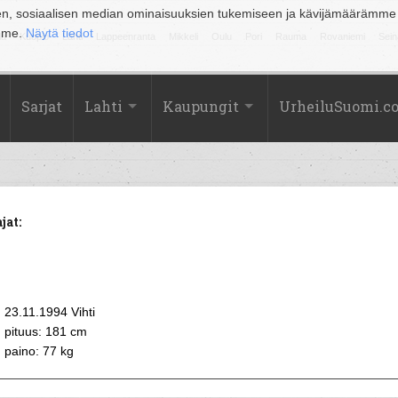
en, sosiaalisen median ominaisuuksien tukemiseen ja kävijämäärämme
amme.
Näytä tiedot
la
Kuopio
Lahti
Lappeenranta
Mikkeli
Oulu
Pori
Rauma
Rovaniemi
Sein
Sarjat
Lahti
Kaupungit
UrheiluSuomi.c
jat:
23.11.1994 Vihti
pituus: 181 cm
paino: 77 kg