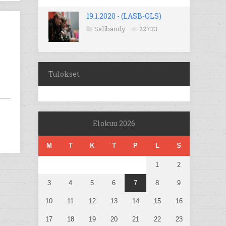
19.1.2020 - (LASB-OLS)
Salibandy
22733
Tulokset
Elokuu 2026
M
T
K
T
P
L
S
1
2
3
4
5
6
7
8
9
10
11
12
13
14
15
16
17
18
19
20
21
22
23