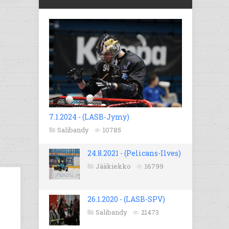
7.1.2024 - (LASB-Jymy)
Salibandy
10785
24.8.2021 - (Pelicans-Ilves)
Jääkiekko
16799
26.1.2020 - (LASB-SPV)
Salibandy
21473