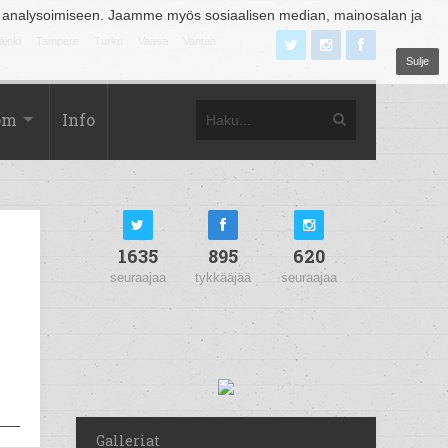
 analysoimiseen. Jaamme myös sosiaalisen median, mainosalan ja
äjoki
Tampere
Turku
Vaasa
Vantaa
Sulje
om
Info
1635
895
620
seuraajaa
tykkääjää
seuraajaa
Galleriat