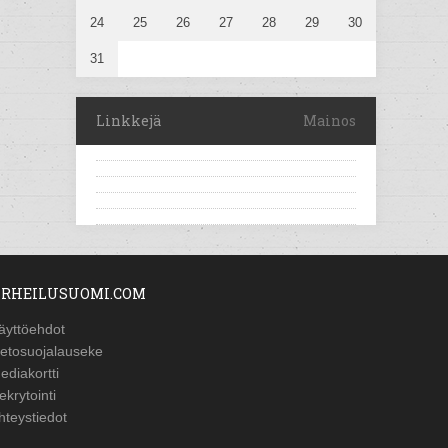
24
25
26
27
28
29
30
31
Linkkejä
Mainos
RHEILUSUOMI.COM
äyttöehdot
ietosuojalauseke
ediakortti
ekrytointi
hteystiedot