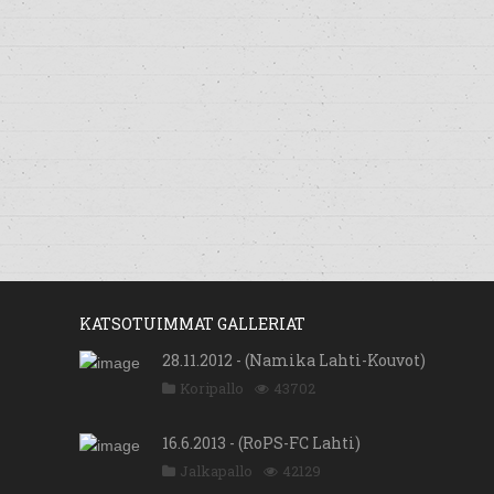
KATSOTUIMMAT GALLERIAT
28.11.2012 - (Namika Lahti-Kouvot)
Koripallo
43702
16.6.2013 - (RoPS-FC Lahti)
Jalkapallo
42129