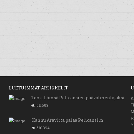
LUETUIMMAT ARTIKKELIT
U
Tomi Lämsä Pelicansien päävalmentajaksi
K
511693
T
M
R
Hannu Aravirta palaa Pelicansiin
Y
510894