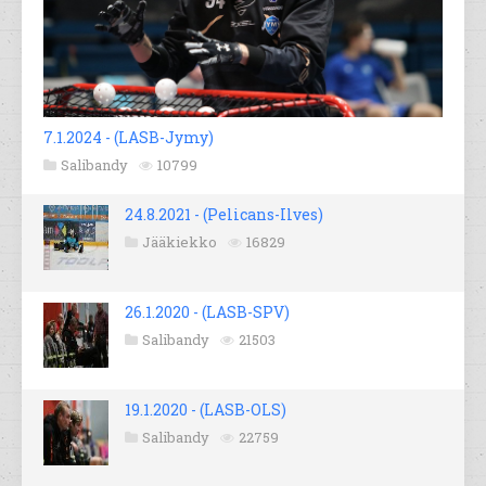
7.1.2024 - (LASB-Jymy)
Salibandy
10799
24.8.2021 - (Pelicans-Ilves)
Jääkiekko
16829
26.1.2020 - (LASB-SPV)
Salibandy
21503
19.1.2020 - (LASB-OLS)
Salibandy
22759