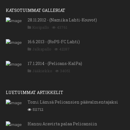
KATSOTUIMMAT GALLERIAT
28.11.2012 - (Namika Lahti-Kouvot)
Koripallo
43761
16.6.2013 - (RoPS-FC Lahti)
Jalkapallo
42187
17.1.2014 - (Pelicans-KalPa)
Jääkiekko
34051
LUETUIMMAT ARTIKKELIT
Tomi Lämsä Pelicansien päävalmentajaksi
511712
Hannu Aravirta palaa Pelicansiin