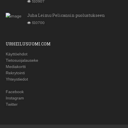
510907
Juha Leimu Pelicansin puolustukseen
510700
URHEILUSUOMI.COM
Käyttöehdot
Tietosuojalauseke
Mediakortti
Rekrytointi
Yhteystiedot
Facebook
Instagram
Twitter