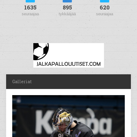
1635
895
620
seuraajaa
tykkääjää
seuraajaa
Galleriat