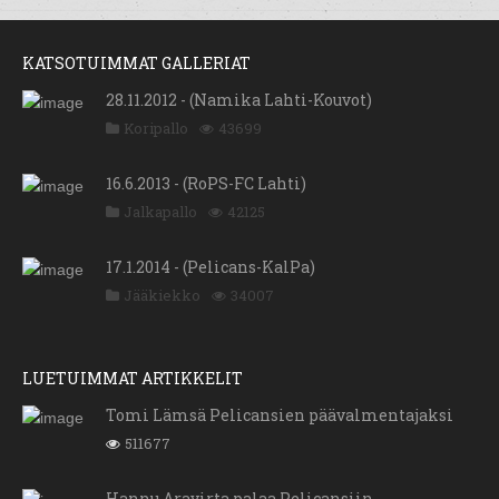
KATSOTUIMMAT GALLERIAT
28.11.2012 - (Namika Lahti-Kouvot)
Koripallo
43699
16.6.2013 - (RoPS-FC Lahti)
Jalkapallo
42125
17.1.2014 - (Pelicans-KalPa)
Jääkiekko
34007
LUETUIMMAT ARTIKKELIT
Tomi Lämsä Pelicansien päävalmentajaksi
511677
Hannu Aravirta palaa Pelicansiin