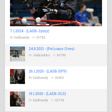
7.1.2024 - (LASB-Jymy)
Salibandy
10782
24.8.2021 - (Pelicans-Ilves)
Jääkiekko
16795
26.1.2020 - (LASB-SPV)
Salibandy
21463
19.1.2020 - (LASB-OLS)
Salibandy
22729