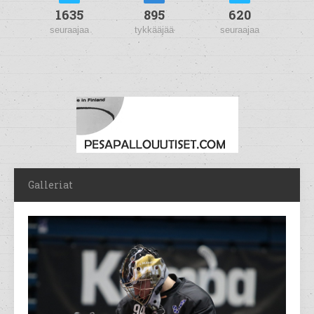
1635
895
620
seuraajaa
tykkääjää
seuraajaa
Galleriat