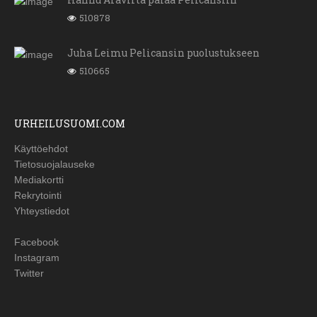
510878
Juha Leimu Pelicansin puolustukseen
510665
URHEILUSUOMI.COM
Käyttöehdot
Tietosuojalauseke
Mediakortti
Rekrytointi
Yhteystiedot
Facebook
Instagram
Twitter