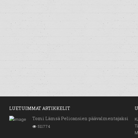
LUETUIMMAT ARTIKKELIT
U
Tomi Lämsä Pelicansien päävalmentajaksi
K
511774
T
M