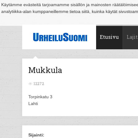
Käytämme evästeitä tarjoamamme sisällön ja mainosten räätälöimise
analytiikka-alan kumppaneillemme tietoa siitä, kuinka käytät sivusto
Suomi
Espoo
Helsinki
Hämeenlinna
Joensuu
Jyväskylä
Kouvo
Etusivu
Lajit
Mukkula
12272
Torpinkatu 3
Lahti
Sijainti: