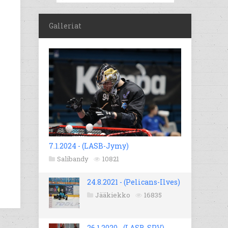
Galleriat
7.1.2024 - (LASB-Jymy)
Salibandy
10821
24.8.2021 - (Pelicans-Ilves)
Jääkiekko
16835
26.1.2020 - (LASB-SPV)