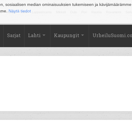
en, sosiaalisen median ominaisuuksien tukemiseen ja kävijämäärämme
amme.
Näytä tiedot
la
Kuopio
Lahti
Lappeenranta
Mikkeli
Oulu
Pori
Rauma
Rovaniemi
Sein
Sarjat
Lahti
Kaupungit
UrheiluSuomi.c