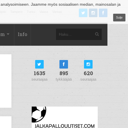
 analysoimiseen. Jaamme myös sosiaalisen median, mainosalan ja
äjoki
Tampere
Turku
Vaasa
Vantaa
Sulje
om
Info
1635
895
620
seuraajaa
tykkääjää
seuraajaa