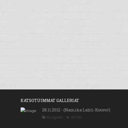
KATSOTUIMMAT GALLERIAT
28.11.2012 - (Namika Lahti-Kouvot)
Koripallo
43786