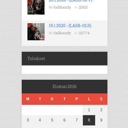
Salibandy
21513
19.1.2020 - (LASB-OLS)
Salibandy
22774
Tulokset
Elokuu 2026
M
T
K
T
P
L
S
1
2
3
4
5
6
7
8
9