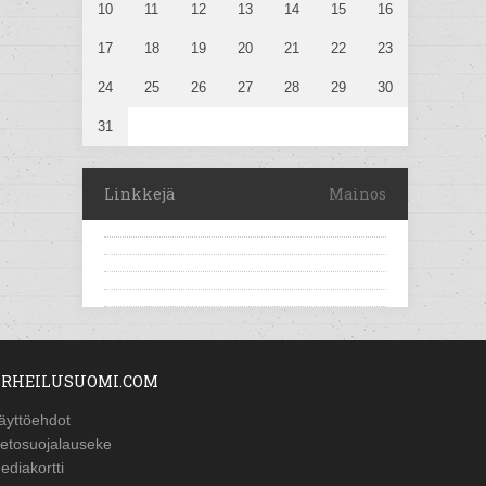
10
11
12
13
14
15
16
17
18
19
20
21
22
23
24
25
26
27
28
29
30
31
Linkkejä
Mainos
RHEILUSUOMI.COM
äyttöehdot
ietosuojalauseke
ediakortti