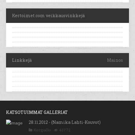
Kertoimet.com veikkausvinkkejä
Linkkejä
Mainos
KATSOTUIMMAT GALLERIAT
28.11.2012 - (Namika Lahti-Kouvot)
Koripallo
43772