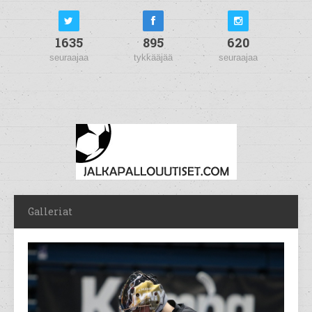
1635
895
620
seuraajaa
tykkääjää
seuraajaa
Galleriat