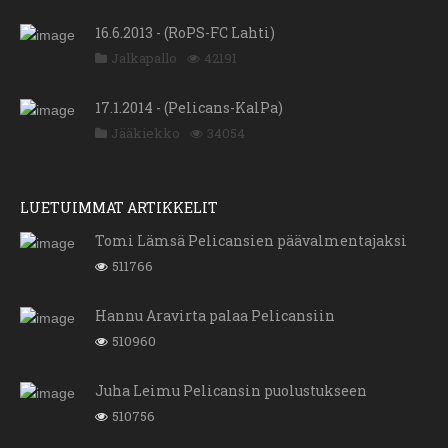
16.6.2013 - (RoPS-FC Lahti)
Jalkapallo
42191
17.1.2014 - (Pelicans-KalPa)
Jääkiekko
34054
LUETUIMMAT ARTIKKELIT
Tomi Lämsä Pelicansien päävalmentajaksi
511766
Hannu Aravirta palaa Pelicansiin
510960
Juha Leimu Pelicansin puolustukseen
510756