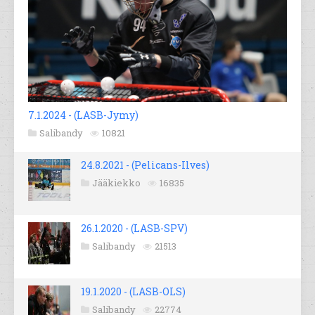
7.1.2024 - (LASB-Jymy)
Salibandy
10821
24.8.2021 - (Pelicans-Ilves)
Jääkiekko
16835
26.1.2020 - (LASB-SPV)
Salibandy
21513
19.1.2020 - (LASB-OLS)
Salibandy
22774