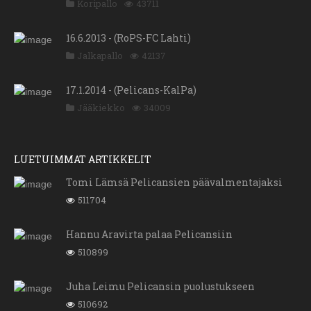
Koripallo
43711
16.6.2013 - (RoPS-FC Lahti)
Jalkapallo
42137
17.1.2014 - (Pelicans-KalPa)
Jääkiekko
34009
LUETUIMMAT ARTIKKELIT
Tomi Lämsä Pelicansien päävalmentajaksi
511704
Hannu Aravirta palaa Pelicansiin
510899
Juha Leimu Pelicansin puolustukseen
510692