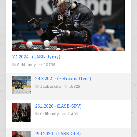
7.1.2024 - (LASB-Jymy)
Salibandy
10795
24.8.2021 - (Pelicans-Ilves)
Jääkiekko
16825
26.1.2020 - (LASB-SPV)
Salibandy
21499
19.1.2020 - (LASB-OLS)