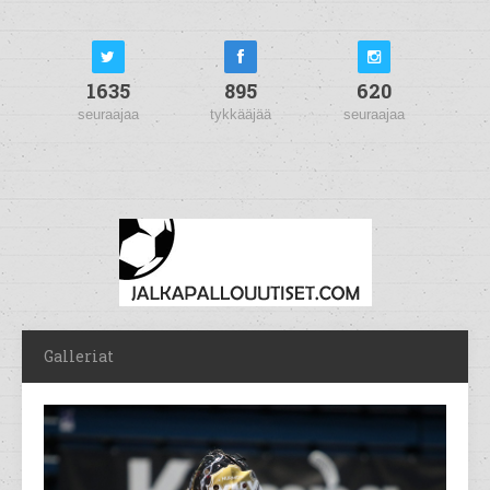
1635
895
620
seuraajaa
tykkääjää
seuraajaa
Galleriat