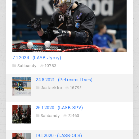
7.1.2024 - (LASB-Jymy)
Salibandy
10782
24.8.2021 - (Pelicans-Ilves)
Jääkiekko
16795
26.1.2020 - (LASB-SPV)
Salibandy
21463
19.1.2020 - (LASB-OLS)