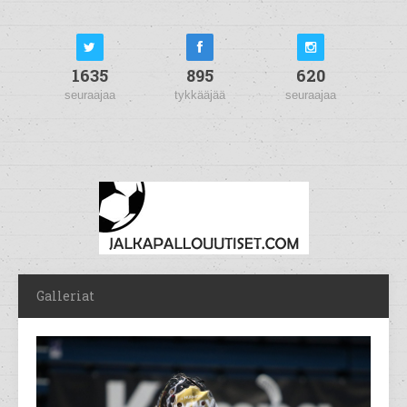
1635
895
620
seuraajaa
tykkääjää
seuraajaa
Galleriat