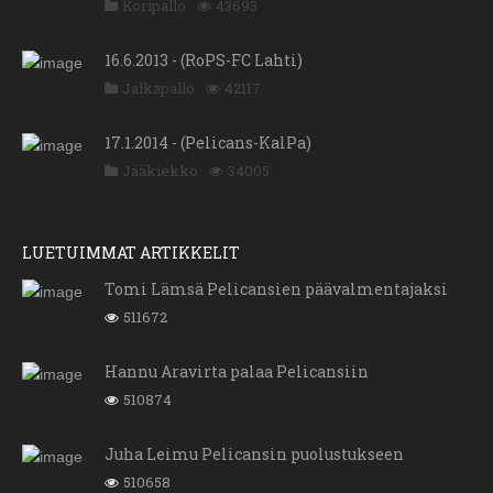
Koripallo
43693
16.6.2013 - (RoPS-FC Lahti)
Jalkapallo
42117
17.1.2014 - (Pelicans-KalPa)
Jääkiekko
34005
LUETUIMMAT ARTIKKELIT
Tomi Lämsä Pelicansien päävalmentajaksi
511672
Hannu Aravirta palaa Pelicansiin
510874
Juha Leimu Pelicansin puolustukseen
510658