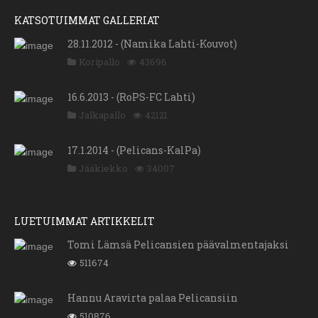
KATSOTUIMMAT GALLERIAT
28.11.2012 - (Namika Lahti-Kouvot)
Koripallo
43696
16.6.2013 - (RoPS-FC Lahti)
Jalkapallo
42121
17.1.2014 - (Pelicans-KalPa)
Jääkiekko
34007
LUETUIMMAT ARTIKKELIT
Tomi Lämsä Pelicansien päävalmentajaksi
511674
Hannu Aravirta palaa Pelicansiin
510876