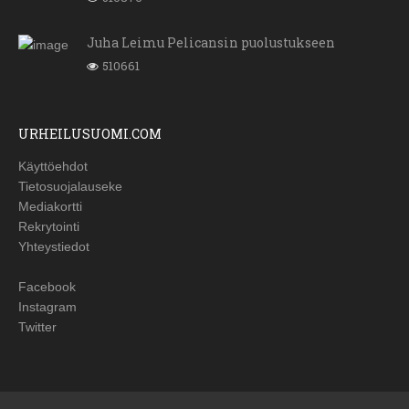
Juha Leimu Pelicansin puolustukseen
510661
URHEILUSUOMI.COM
Käyttöehdot
Tietosuojalauseke
Mediakortti
Rekrytointi
Yhteystiedot
Facebook
Instagram
Twitter