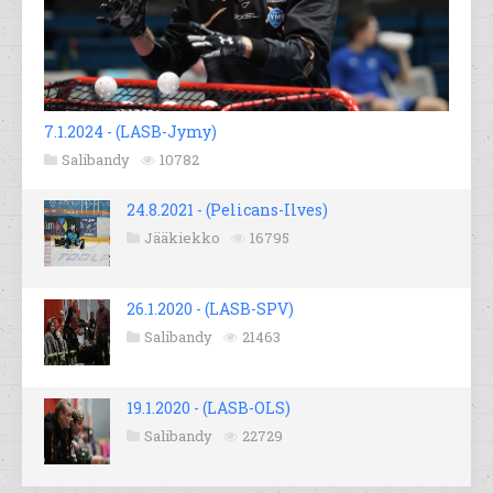
7.1.2024 - (LASB-Jymy)
Salibandy
10782
24.8.2021 - (Pelicans-Ilves)
Jääkiekko
16795
26.1.2020 - (LASB-SPV)
Salibandy
21463
19.1.2020 - (LASB-OLS)
Salibandy
22729