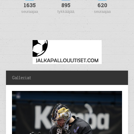
1635
895
620
seuraajaa
tykkääjää
seuraajaa
Galleriat