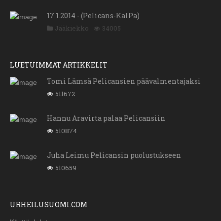
17.1.2014 - (Pelicans-KalPa)
Jääkiekko
34005
LUETUIMMAT ARTIKKELIT
Tomi Lämsä Pelicansien päävalmentajaksi
511672
Hannu Aravirta palaa Pelicansiin
510874
Juha Leimu Pelicansin puolustukseen
510659
URHEILUSUOMI.COM