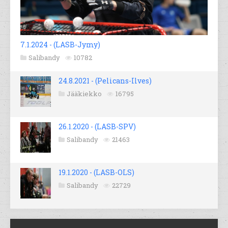
7.1.2024 - (LASB-Jymy)
Salibandy
10782
24.8.2021 - (Pelicans-Ilves)
Jääkiekko
16795
26.1.2020 - (LASB-SPV)
Salibandy
21463
19.1.2020 - (LASB-OLS)
Salibandy
22729