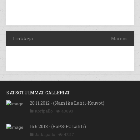
Linkkejä
Mainos
KATSOTUIMMAT GALLERIAT
28.11.2012 - (Namika Lahti-Kouvot)
Koripallo
43693
16.6.2013 - (RoPS-FC Lahti)
Jalkapallo
42117