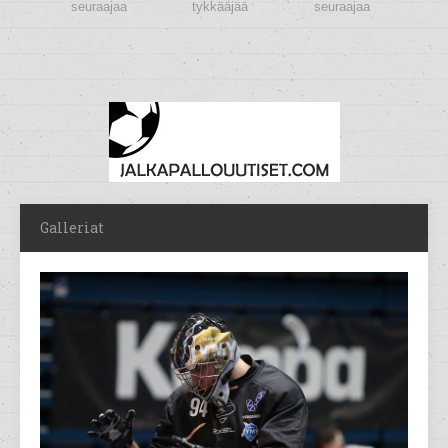
seuraajaa
tykkääjää
seuraajaa
Galleriat