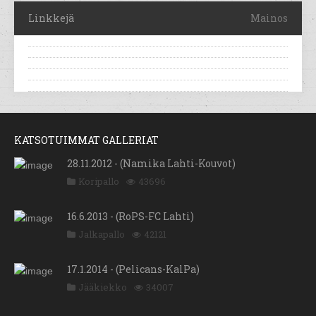
Linkkejä
Mainos
KATSOTUIMMAT GALLERIAT
28.11.2012 - (Namika Lahti-Kouvot)
Koripallo
43696
16.6.2013 - (RoPS-FC Lahti)
Jalkapallo
42121
17.1.2014 - (Pelicans-KalPa)
Jääkiekko
34007