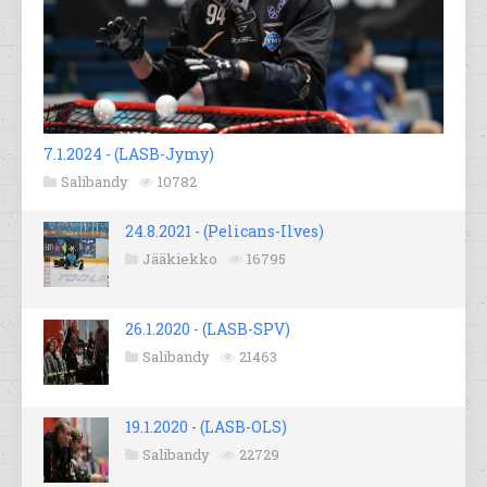
7.1.2024 - (LASB-Jymy)
Salibandy
10782
24.8.2021 - (Pelicans-Ilves)
Jääkiekko
16795
26.1.2020 - (LASB-SPV)
Salibandy
21463
19.1.2020 - (LASB-OLS)
Salibandy
22729