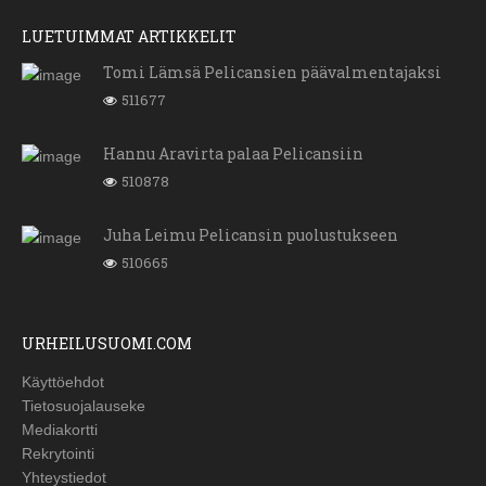
LUETUIMMAT ARTIKKELIT
Tomi Lämsä Pelicansien päävalmentajaksi
511677
Hannu Aravirta palaa Pelicansiin
510878
Juha Leimu Pelicansin puolustukseen
510665
URHEILUSUOMI.COM
Käyttöehdot
Tietosuojalauseke
Mediakortti
Rekrytointi
Yhteystiedot