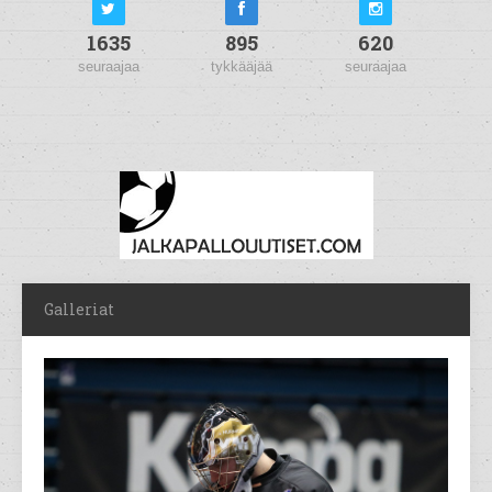
1635
895
620
seuraajaa
tykkääjää
seuraajaa
Galleriat