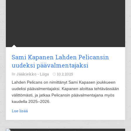
Sami Kapanen Lahden Pelicansin
uudeksi päävalmentajaksi
Jääkiekko -
Liiga
10.2.2025
Lahden Pelicans on nimittänyt Sami Kapasen joukkueen
uudeksi päävalmentajaksi. Kapanen aloittaa tehtävässään
välittömästi, ja jatkaa Pelicansin päävalmentajana myös
kaudella 2025–2026.
Lue lisää