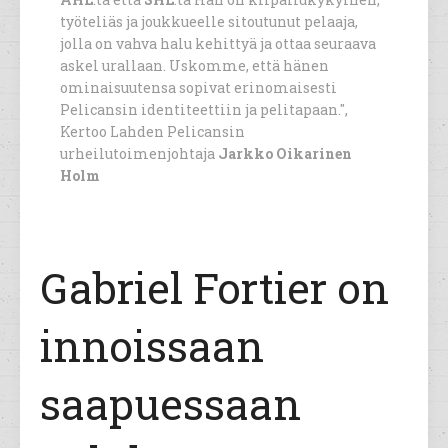
työteliäs ja joukkueelle sitoutunut pelaaja,
jolla on vahva halu kehittyä ja ottaa seuraava
askel urallaan. Uskomme, että hänen
ominaisuutensa sopivat erinomaisesti
Pelicansin identiteettiin ja pelitapaan.",
Kertoo Lahden Pelicansin
urheilutoimenjohtaja
Jarkko Oikarinen
Holm
Gabriel Fortier on
innoissaan
saapuessaan