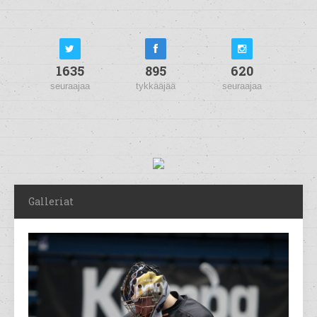
1635
895
620
seuraajaa
tykkääjää
seuraajaa
Galleriat