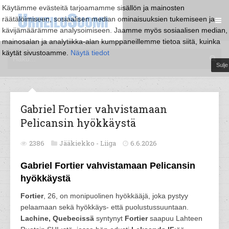
Käytämme evästeitä tarjoamamme sisällön ja mainosten
räätälöimiseen, sosiaalisen median ominaisuuksien tukemiseen ja
kävijämäärämme analysoimiseen. Jaamme myös sosiaalisen median,
mainosalan ja analytiikka-alan kumppaneillemme tietoa siitä, kuinka
käytät sivustoamme.
Näytä tiedot
Sulje
Gabriel Fortier vahvistamaan
Pelicansin hyökkäystä
2386
Jääkiekko -
Liiga
6.6.2026
Gabriel Fortier vahvistamaan Pelicansin
hyökkäystä
Fortier
, 26, on monipuolinen hyökkääjä, joka pystyy
pelaamaan sekä hyökkäys- että puolustussuuntaan.
Lachine, Quebecissä
syntynyt
Fortier
saapuu Lahteen