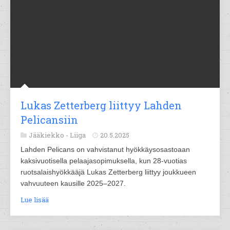
Lukas Zetterberg liittyy Lahden
Pelicansiin
Jääkiekko -
Liiga
20.5.2025
Lahden Pelicans on vahvistanut hyökkäysosastoaan
kaksivuotisella pelaajasopimuksella, kun 28-vuotias
ruotsalaishyökkääjä Lukas Zetterberg liittyy joukkueen
vahvuuteen kausille 2025–2027.
Lue lisää