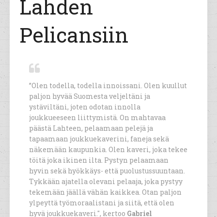
Lahden
Pelicansiin
”Olen todella, todella innoissani. Olen kuullut
paljon hyvää Suomesta veljeltäni ja
ystäviltäni, joten odotan innolla
joukkueeseen liittymistä. On mahtavaa
päästä Lahteen, pelaamaan pelejä ja
tapaamaan joukkuekaverini, faneja sekä
näkemään kaupunkia. Olen kaveri, joka tekee
töitä joka ikinen ilta. Pystyn pelaamaan
hyvin sekä hyökkäys- että puolustussuuntaan.
Tykkään ajatella olevani pelaaja, joka pystyy
tekemään jäällä vähän kaikkea. Otan paljon
ylpeyttä työmoraalistani ja siitä, että olen
hyvä joukkuekaveri.", kertoo
Gabriel