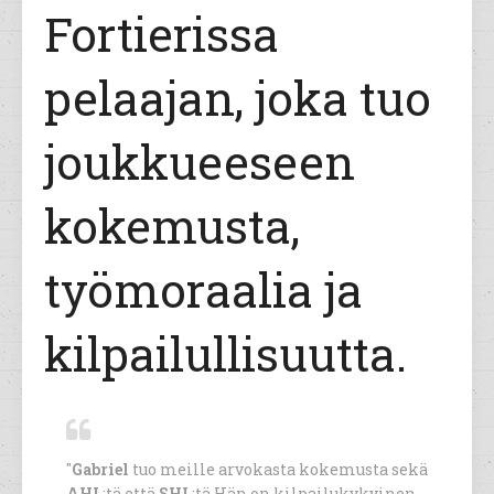
Fortierissa
pelaajan, joka tuo
joukkueeseen
kokemusta,
työmoraalia ja
kilpailullisuutta.
"
Gabriel
tuo meille arvokasta kokemusta sekä
AHL
:tä että
SHL
:tä Hän on kilpailukykyinen,