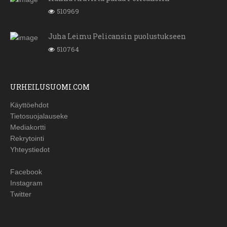
510969
Juha Leimu Pelicansin puolustukseen
510764
URHEILUSUOMI.COM
Käyttöehdot
Tietosuojalauseke
Mediakortti
Rekrytointi
Yhteystiedot
Facebook
Instagram
Twitter