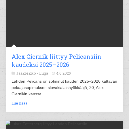
Alex Ciernik liittyy Pelicansiin
kaudeksi 2025–2026
Jääkiekko -
Liiga
4.6.2025
Lahden Pelicans on solminut kauden 2025–2026 kattavan
pelaajasopimuksen slovakialaishyökkääjä, 20, Alex
Ciernikin kanssa.
Lue lisää