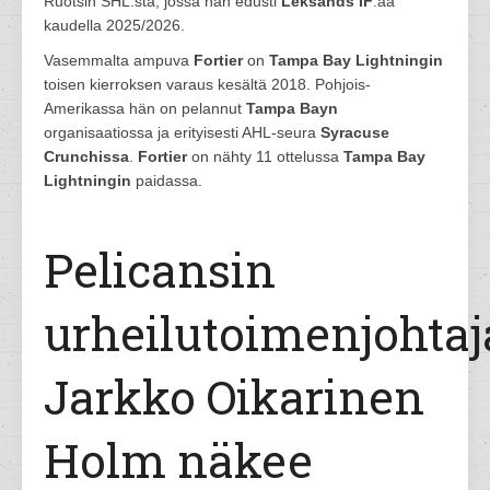
Ruotsin SHL:stä, jossa hän edusti
Leksands IF
:ää
kaudella 2025/2026.
Vasemmalta ampuva
Fortier
on
Tampa Bay Lightningin
toisen kierroksen varaus kesältä 2018. Pohjois-
Amerikassa hän on pelannut
Tampa Bayn
organisaatiossa ja erityisesti AHL-seura
Syracuse
Crunchissa
.
Fortier
on nähty 11 ottelussa
Tampa Bay
Lightningin
paidassa.
Pelicansin
urheilutoimenjohtaj
Jarkko Oikarinen
Holm näkee