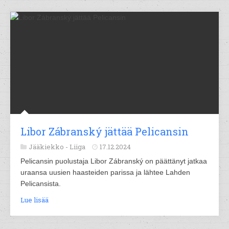
Libor Zábranský jättää Pelicansin
Jääkiekko -
Liiga
17.12.2024
Pelicansin puolustaja Libor Zábranský on päättänyt jatkaa
uraansa uusien haasteiden parissa ja lähtee Lahden
Pelicansista.
Lue lisää