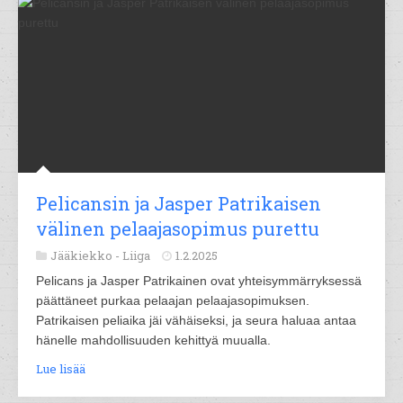
Pelicansin ja Jasper Patrikaisen
välinen pelaajasopimus purettu
Jääkiekko -
Liiga
1.2.2025
Pelicans ja Jasper Patrikainen ovat yhteisymmärryksessä
päättäneet purkaa pelaajan pelaajasopimuksen.
Patrikaisen peliaika jäi vähäiseksi, ja seura haluaa antaa
hänelle mahdollisuuden kehittyä muualla.
Lue lisää