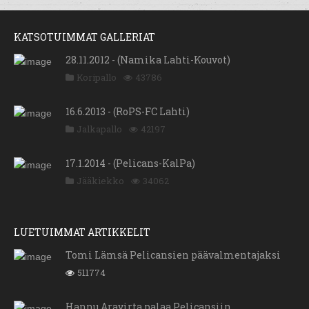
KATSOTUIMMAT GALLERIAT
28.11.2012 - (Namika Lahti-Kouvot)
Koripallo
43786
16.6.2013 - (RoPS-FC Lahti)
Jalkapallo
42197
17.1.2014 - (Pelicans-KalPa)
Jääkiekko
34062
LUETUIMMAT ARTIKKELIT
Tomi Lämsä Pelicansien päävalmentajaksi
511774
Hannu Aravirta palaa Pelicansiin