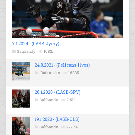
7.1.2024 - (LASB-Jymy)
Salibandy
10821
24.8.2021 - (Pelicans-Ilves)
Jääkiekko
16835
26.1.2020 - (LASB-SPV)
Salibandy
21513
19.1.2020 - (LASB-OLS)
Salibandy
22774